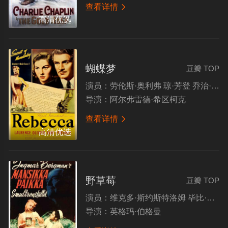
查看详情

高清优选
蝴蝶梦
豆瓣 TOP
演员：
劳伦斯·奥利弗 琼·芳登 乔治·桑德斯 朱迪丝·安德森
导演：
阿尔弗雷德·希区柯克
查看详情

高清优选
野草莓
豆瓣 TOP
演员：
维克多·斯约斯特洛姆 毕比·安德松 英格丽·图林 古纳尔·布约恩施特兰德
导演：
英格玛·伯格曼