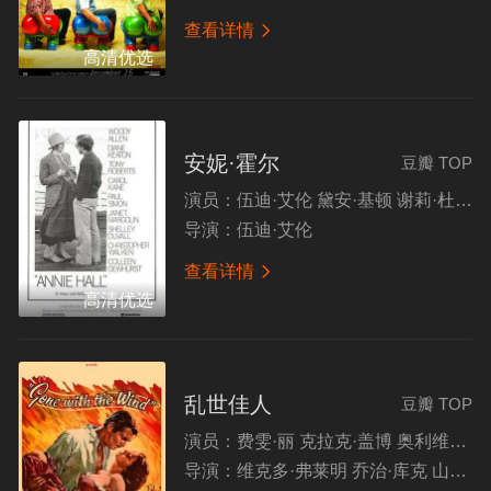
查看详情

高清优选
安妮·霍尔
豆瓣 TOP
演员：
伍迪·艾伦 黛安·基顿 谢莉·杜瓦尔 保罗·西蒙
导演：
伍迪·艾伦
查看详情

高清优选
乱世佳人
豆瓣 TOP
演员：
费雯·丽 克拉克·盖博 奥利维娅·德哈维兰 托马斯·米切尔
导演：
维克多·弗莱明 乔治·库克 山姆·伍德