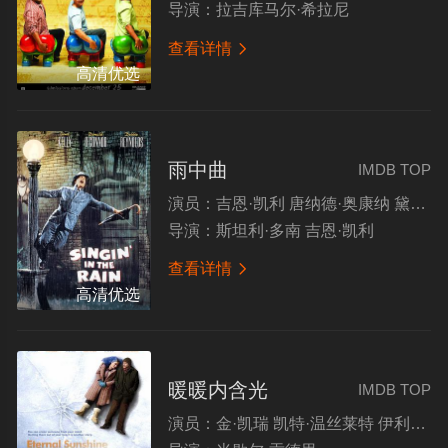
导演：
拉吉库马尔·希拉尼
查看详情

高清优选
雨中曲
IMDB TOP
演员：
吉恩·凯利 唐纳德·奥康纳 黛比·雷诺斯 简·哈根
导演：
斯坦利·多南 吉恩·凯利
查看详情

高清优选
暖暖内含光
IMDB TOP
演员：
金·凯瑞 凯特·温丝莱特 伊利亚·伍德 克斯汀·邓斯特