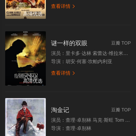
查看详情

高清优选
谜一样的双眼
豆瓣 TOP
演员：
里卡多·达林 索蕾达·维拉米尔 巴勃罗·拉戈 哈维尔·戈迪诺
导演：
胡安·何塞·坎帕内利亚
查看详情

高清优选
淘金记
豆瓣 TOP
演员：
查理·卓别林 马克·斯旺 Tom Murray 亨利·伯格曼
导演：
查理·卓别林