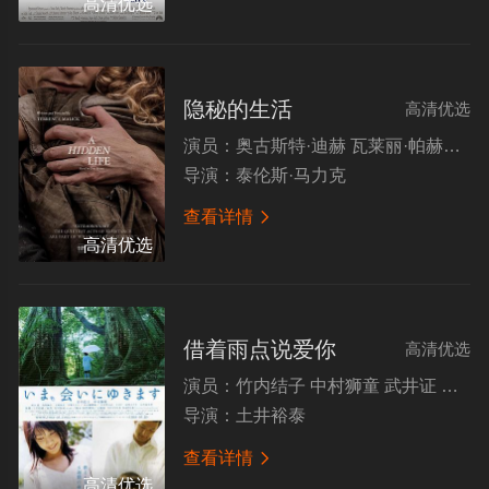
高清优选
隐秘的生活
高清优选
演员：
奥古斯特·迪赫 瓦莱丽·帕赫纳 玛丽亚·西蒙 卡琳·纽荷瑟 托比亚斯·莫雷蒂 乌尔里希·马特斯
导演：
泰伦斯·马力克
查看详情

高清优选
借着雨点说爱你
高清优选
演员：
竹内结子 中村狮童 武井证 大塚千弘
导演：
土井裕泰
查看详情

高清优选