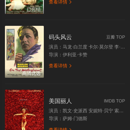
查看详情

已完结
码头风云
豆瓣 TOP
演员：
马龙·白兰度 卡尔·莫尔登 李·科布 罗德·斯泰格尔
导演：
伊利亚·卡赞
查看详情

高清优选
美国丽人
IMDB TOP
演员：
凯文·史派西 安妮特·贝宁 索拉·伯奇 韦斯·本特利 米娜·苏瓦丽 彼得·盖勒
导演：
萨姆·门德斯
查看详情
