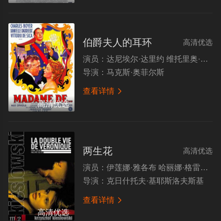
伯爵夫人的耳环
高清优选
演员：
达尼埃尔·达里约 维托里奥·德西卡 查尔斯·博耶 让·德比古 让·加朗 米蕾尔·珀雷
导演：
马克斯·奥菲尔斯
查看详情

高清优选
两生花
高清优选
演员：
伊莲娜·雅各布 哈丽娜·格雷格拉谢夫斯卡 卡里娜·谢鲁斯克 亚历山大·巴尔迪尼 瓦迪斯瓦夫·科瓦尔斯基 杰兹·古德寇
导演：
克日什托夫·基耶斯洛夫斯基
查看详情

高清优选