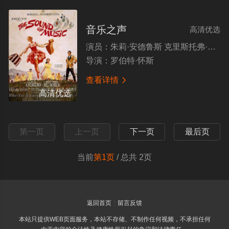
音乐之声
高清优选
演员：
朱莉·安德鲁斯 克里斯托弗·普卢默 埃琳诺·帕克 理查德·海顿
导演：
罗伯特·怀斯
查看详情

高清优选
第一页
上一页
下一页
最后页
当前
第1页
/ 总共 2页
返回首页
留言反馈
本站只提供WEB页面服务，本站不存储、不制作任何视频，不承担任何