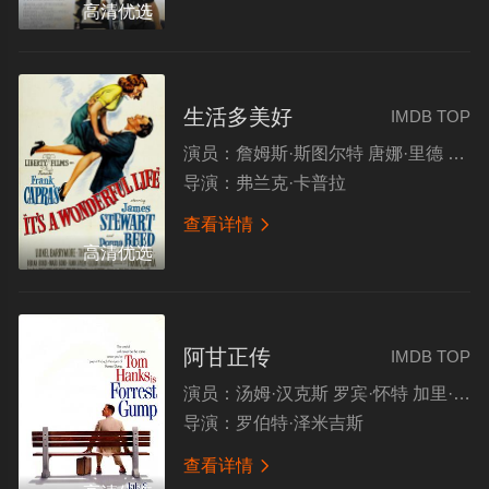
高清优选
生活多美好
IMDB TOP
演员：
詹姆斯·斯图尔特 唐娜·里德 莱昂纳尔·巴里摩尔 托马斯·米切尔
导演：
弗兰克·卡普拉
查看详情

高清优选
阿甘正传
IMDB TOP
演员：
汤姆·汉克斯 罗宾·怀特 加里·西尼斯 麦凯尔泰·威廉逊
导演：
罗伯特·泽米吉斯
查看详情
