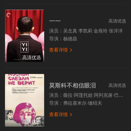
一一
高清优选
演员：
吴念真 李凯莉 金燕玲 张洋洋
导演：
杨德昌
查看详情

高清优选
莫斯科不相信眼泪
高清优选
演员：
薇拉·阿莲托娃 阿列克谢·巴塔洛夫 伊琳娜·穆拉维耶娃 罗莎·梁赞诺娃 格奥尔吉·尤玛托夫 Vladlen
导演：
弗拉基米尔·缅绍夫
查看详情

高清优选