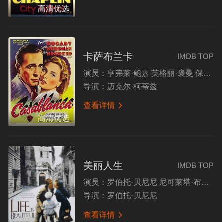
高清优选
卡萨布兰卡
IMDB TOP
演员：
亨弗莱·鲍嘉 英格丽·褒曼 保罗·亨雷德 克劳德·雷恩斯 康拉德·韦特 西德尼·格林斯垂特
导演：
迈克尔·柯蒂兹
查看详情

高清优选
美丽人生
IMDB TOP
演员：
罗伯托·贝尼尼 尼可莱塔·布拉斯基 乔治·坎塔里尼 朱斯蒂诺·杜拉诺
导演：
罗伯托·贝尼尼
查看详情
