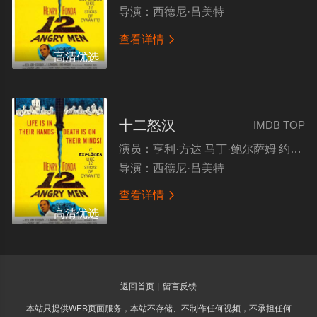
导演：
西德尼·吕美特
查看详情

高清优选
十二怒汉
IMDB TOP
演员：
亨利·方达 马丁·鲍尔萨姆 约翰·菲德勒 李·科布 E.G.马绍尔 杰克·克卢格曼
导演：
西德尼·吕美特
查看详情

高清优选
返回首页
留言反馈
本站只提供WEB页面服务，本站不存储、不制作任何视频，不承担任何