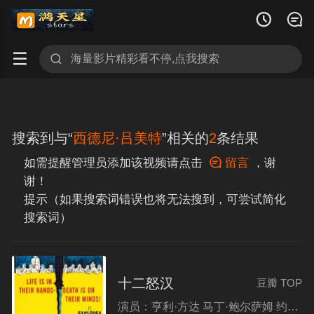




搜索到与“
西德尼·吕美特
”相关的
2
条结果
如需提醒管理员添加该视频请点击

留言
，谢
谢！
提示（如果搜索词错误也将无法搜到，可尝试简化
搜索词）
十二怒汉
豆瓣 TOP
演员：
亨利·方达 马丁·鲍尔萨姆 约翰·菲德勒 李·科布 E.G.马绍尔 杰克·克卢格曼