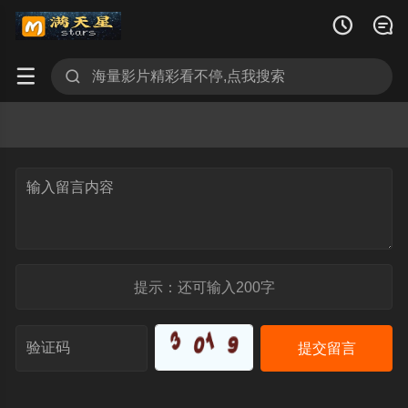




提示：还可输入
200
字