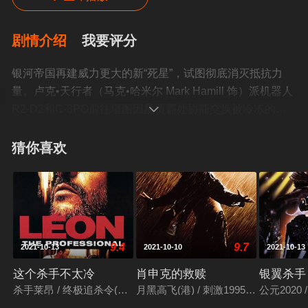
剧情介绍
我要评分
银河帝国再建威力更大的新“死星”，试图彻底消灭抵抗力
量。卢克•天行者（马克•哈米尔 Mark Hamill 饰）派机器人
R2-D2和C-3PO前往塔图因星贾霸处协商交换被冷冻的韩•

索罗（哈里森•福特饰）未果；后在莉亚公主（卡里•费什尔
Carrie Fisher 饰），猿人丘巴卡（彼得•梅林 Peter
猜你喜欢
Mayhew 饰）和蓝多•卡瑞辛（比利•迪•威廉姆斯 Billy Dee
Williams 饰）的帮助下终于营救成功。在尤达师傅处，卢
克发现了更多关于自己身世的秘密，也终于决定迎接成为
一个绝地武士的终极挑战。卢克回到抵抗组织参与攻打“死
星”行动，与韩•索罗，莉亚公主，丘巴卡，机器人R2-D2和
9.4
9.7
2021-10-13
2021-10-10
2021-10-13
C-3PO共同前往森林密布的恩多星破坏“死星”防护罩的能源
站，与此同时蓝多•卡瑞辛驾驶千年隼飞船带领各部施展航
这个杀手不太冷
肖申克的救赎
银翼杀手
空打击。没曾想卢克一行人刚踏上恩多星，就遭遇当地部
杀手莱昂 / 终极追杀令(台) / 杀手里昂 / Leon / Leon: The Professio
月黑高飞(港) / 刺激1995(台) / 地狱
公元2020
落伊沃克人，莉亚公主也不知所踪……本片获第56界奥斯