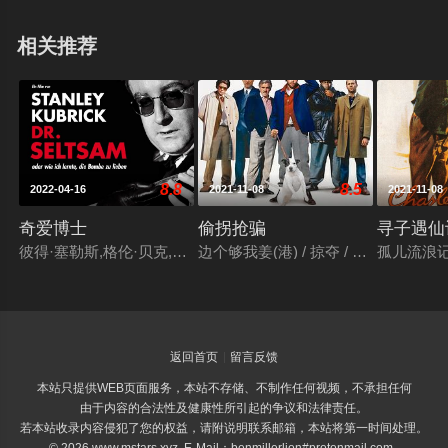
卡视觉效果特殊贡献奖，并获最佳艺术指导-布景，最佳声
相关推荐
音剪辑，最佳原创电影音乐及最佳音效四项提名。©豆瓣
8.8
8.5
2022-04-16
2021-11-08
2021-11-08
奇爱博士
偷拐抢骗
寻子遇仙
彼得·塞勒斯,格伦·贝克,詹姆斯·厄尔·琼斯,乔治·C·斯科特,谢恩·里
边个够我姜(港) / 掠夺 / 贪得无厌 / 
孤儿流浪记
返回首页
留言反馈
本站只提供WEB页面服务，本站不存储、不制作任何视频，不承担任何
由于内容的合法性及健康性所引起的争议和法律责任。
若本站收录内容侵犯了您的权益，请附说明联系邮箱，本站将第一时间处理。
© 2026 www.mstars.xyz E-Mail：benmillerlion#protonmail.com