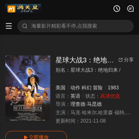




星球大战3：绝地归来
分享

别名：星球大战3：绝地归来 /
xingqiudazhan3juediguilai
美国
动作
科幻
冒险
1983
语言：
英语
状态：
高清优选
导演：
理查德·马昆德
主演：
马克·哈米尔,哈里森·福特,安东尼·丹尼尔斯,凯丽·费雪
更新时间：
2021-11-08
立即播放
