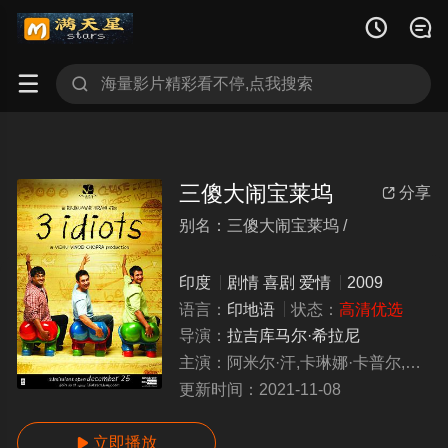




三傻大闹宝莱坞
分享

别名：三傻大闹宝莱坞 /
sanshadanaobaolaiwu
印度
剧情
喜剧
爱情
2009
语言：
印地语
状态：
高清优选
导演：
拉吉库马尔·希拉尼
主演：
阿米尔·汗,卡琳娜·卡普尔,马达范,沙尔曼·乔希
更新时间：
2021-11-08
立即播放
