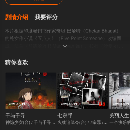
剧情介绍
我要评分
本片根据印度畅销书作家奇坦·巴哈特（Chetan Bhagat）
的处女作小说《五点人》（Five Point Someone）改编而
成。法兰（马德哈万 R Madhavan 饰）、拉杜（沙曼·乔希

Sharman Joshi 饰）与兰乔（阿米尔·汗 Aamir Khan 饰）
是皇家工程学院的学生，三人共居一室，结为好友。在以
猜你喜欢
严格著称的学院里，兰乔是个非常与众不同的学生，他不
死记硬背，甚至还公然顶撞校长“病毒”（波曼·伊拉尼
Boman Irani 饰），质疑他的教学方法。他不仅鼓动法兰与
拉杜去勇敢追寻理想，还劝说校长的二女儿碧雅（卡琳娜·
卡普 Kareena Kapoor 饰）离开满眼铜臭的未婚夫。兰乔的
9.4
8.8
2021-10-13
2021-10-13
2021-10-13
特立独行引起了模范学生“消音器”（奥米·维嘉 Omi Vaidya
饰）的不满，他约定十年后再与兰乔一决高下，看哪种生
千与千寻
七宗罪
美丽人生
活方式更能取得成功。本片获孟买电影博览奖最佳影片、
神隐少女(台) / 千与千寻的神隐 / Spirited Away / A Voyage of Chihiro 
火线追缉令(台) / 7宗罪 / Seven / 七
一个快乐的传说(
最佳导演、最佳配角（波曼·伊拉尼）、最佳剧本等六项大