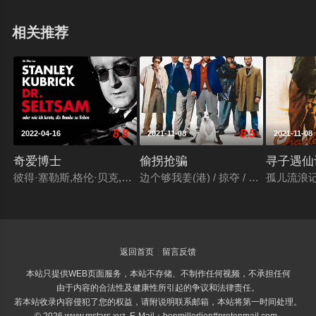
奖，并获国际印度电影协会最佳影片、最佳导演、最佳剧
相关推荐
情、最佳摄影等十六项大奖。©豆瓣
8.8
8.5
2022-04-16
2021-11-08
2021-11-08
奇爱博士
偷拐抢骗
寻子遇仙
彼得·塞勒斯,格伦·贝克,詹姆斯·厄尔·琼斯,乔治·C·斯科特,谢恩·里
边个够我姜(港) / 掠夺 / 贪得无厌 / 
孤儿流浪记
返回首页
留言反馈
本站只提供WEB页面服务，本站不存储、不制作任何视频，不承担任何
由于内容的合法性及健康性所引起的争议和法律责任。
若本站收录内容侵犯了您的权益，请附说明联系邮箱，本站将第一时间处理。
© 2026 www.mstars.xyz E-Mail：benmillerlion#protonmail.com