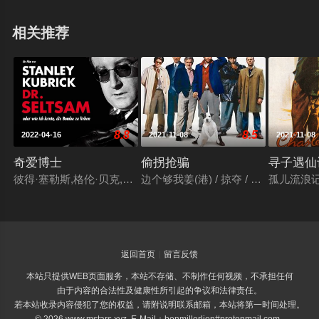
相关推荐
8.8
8.5
2022-04-16
2021-11-08
2021-11-08
奇爱博士
偷拐抢骗
寻子遇仙
彼得·塞勒斯,格伦·贝克,詹姆斯·厄尔·琼斯,乔治·C·斯科特,谢恩·里
边个够我姜(港) / 掠夺 / 贪得无厌 / 
孤儿流浪记
返回首页
留言反馈
本站只提供WEB页面服务，本站不存储、不制作任何视频，不承担任何
由于内容的合法性及健康性所引起的争议和法律责任。
若本站收录内容侵犯了您的权益，请附说明联系邮箱，本站将第一时间处理。
© 2026 www.mstars.xyz E-Mail：benmillerlion#protonmail.com