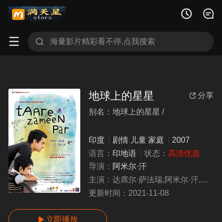




地球上的星星
分享

别名：地球上的星星 /
diqiushangdexingxing
印度
剧情
儿童
家庭
2007
语言：
印地语
状态：
高清优选
导演：
阿米尔·汗
主演：
达席尔·萨法瑞,阿米尔·汗,塔奈·切赫达,萨谢·英吉尼尔
更新时间：
2021-11-08
立即播放
