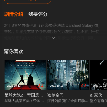
剧情介绍
我要评分
对于8岁的男孩伊夏（达席尔·萨法瑞 Darsheel Safary 饰）
来说，世界是充满了惊奇和快乐的万花筒，他正在用一切
他能够想到的方式和这个陌生的世界进行着交流，同时也

充分的享受着大地万物慷慨的赠与。可是，这样的伊夏却
是成年人眼中的问题儿童，他的成绩不好，在班上的排名
猜你喜欢
靠后， 脑子里还充满了各种匪夷所思的鬼点子，在又一次
闯下大祸后，忍无可忍的父母将他送往了寄宿学校。虽然
伊夏的新生活并没有什么改变，但在内心里，和父母分离
的生活让他感到闷闷不乐，这时，一位名叫尼克（阿米尔·
汗 Aamir Khan 饰）的美术老师走进了他的生活。和以往所
8.4
9.3
2021-10-13
2021-10-13
2021-10-13
见到的固守成规的老师不同，尼克主张让学生们保留自己
的个性和思想，自由的发展。在和尼克相处的日子里，伊
星球大战2：帝国反击战
盗梦空间
好家伙
夏和尼克都慢慢的成熟了起来。©豆瓣
星球大战第五集：帝国反击战 / 星际大战五部曲：帝国大反击 / 
潜行凶间(港) / 全面启动(台) / 奠基 /
盗亦有道(港