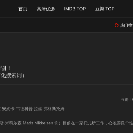
首页
高清优选
IMDB TOP
豆瓣 TOP
热门搜

谢谢！
简化搜索词）
豆瓣 T
森 安妮卡·韦德科普 拉丝·弗格斯托姆
韦德科普 Annika Wedderkopp 饰）的早熟女孩对卢卡斯尤为的亲近。面对女孩幼稚 而单纯的示好，卢卡斯只能婉转的拒绝，可令他没有想到的是，这一举动将他的生活推向了风口浪尖。卡拉报复性的谎言让卢卡斯背负起了性侵女童的罪名，一时间，这个好好先生成为了整个小镇排挤和压迫的对象。好友的愤怒，前妻的不信任，爱犬的死亡和陌生人的恶意让卢卡斯几近崩溃，而当小小的卡拉吐露真相之后，恶意却并没有随着卢卡斯的重获清白而划下句点。©豆