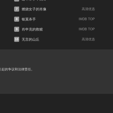
燃烧女子的肖像
高清优选
7
银翼杀手
IMDB TOP
8
肖申克的救赎
IMDB TOP
9
无言的山丘
高清优选
10
引起的争议和法律责任。