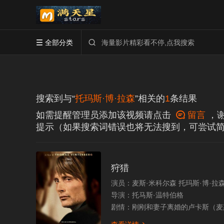
全部分类


搜索到与“
托玛斯·博·拉森
”相关的
1
条结果
如需提醒管理员添加该视频请点击

留言
，
提示（如果搜索词错误也将无法搜到，可尝试
狩猎
演员：
麦斯·米科尔森 托玛斯·博·拉
导演：
托马斯·温特伯格
剧情：
刚刚和妻子离婚的卢卡斯（麦斯·米科尔森 Mads Mikkelsen 饰）目前在一家托儿所工作，心地善良个性温和的他很快就受到了同事和孩子们的喜爱，其中，一个名叫卡拉（安妮卡·