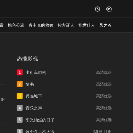


索
桃色公寓
肖申克的救赎
控方证人
乱世佳人
风之谷
热播影视
出租车司机
高清优选
1
情书
高清优选
2
兵临城下
高清优选
3
OP
音乐之声
高清优选
4
阳光灿烂的日子
高清优选
5
瓣
这个杀手不太冷
IMDB TOP
6