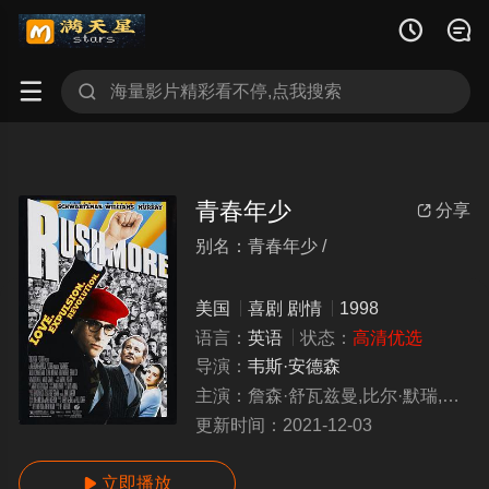




青春年少
分享

别名：青春年少 /
qingchunnianshao
美国
喜剧
剧情
1998
语言：
英语
状态：
高清优选
导演：
韦斯·安德森
主演：
詹森·舒瓦兹曼,比尔·默瑞,奥莉维亚·威廉姆斯,西摩·卡塞尔
更新时间：
2021-12-03
立即播放
