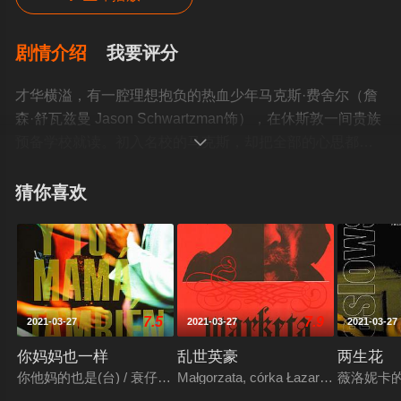
剧情介绍
我要评分
才华横溢，有一腔理想抱负的热血少年马克斯·费舍尔（詹
森·舒瓦兹曼 Jason Schwartzman饰），在休斯敦一间贵族
预备学校就读。初入名校的马克斯，却把全部的心思都投

注于社团上。凭借着过人的聪明才智，他很快在各种社团
里游刃有余。然而过分忽视功课的他，不久就面临着被退
猜你喜欢
学的威胁。因缘际会，他与事业成功的商业大亨赫尔曼·布
卢姆（比尔·默瑞 Bill Murray饰）成为了忘年之交，学会了
很多人生真理。然而这一切都终结在了才貌双全的女老师
露丝玛丽·克罗丝（奥莉维亚·威廉姆斯 Olivia Williams饰）
手里。马克斯深陷爱情的世界里，不能自拔。本片凭借着
7.5
7.9
2021-03-27
2021-03-27
2021-03-27
处处充满针锋相对的机智对白与幽默感，以及新老演员对
角色的成功塑造和诠释，荣获1999年第56届金球奖电影类-
你妈妈也一样
乱世英豪
两生花
最佳男配角提名及1999年独立精神奖最佳导演、最佳男配
你他妈的也是(台) / 衰仔失乐园(港) / 你妈妈也是 / 你的妈妈也一样 / 你还
Małgorzata, córka Łazarza / Marketa
薇洛妮卡的双重
角等多项大奖。©豆瓣