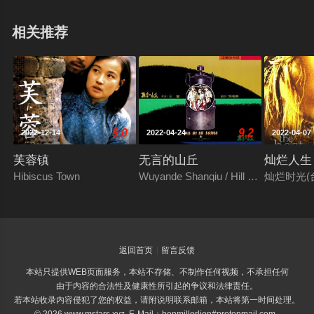
相关推荐
9.0
9.2
2022-12-14
2022-04-24
2022-04-07
芙蓉镇
无言的山丘
灿烂人生
Hibiscus Town
Wuyande Shanqiu / Hill of No Return
灿烂时光(台)
返回首页
留言反馈
本站只提供WEB页面服务，本站不存储、不制作任何视频，不承担任何
由于内容的合法性及健康性所引起的争议和法律责任。
若本站收录内容侵犯了您的权益，请附说明联系邮箱，本站将第一时间处理。
© 2026 www.mstars.xyz E-Mail：benmillerlion#protonmail.com