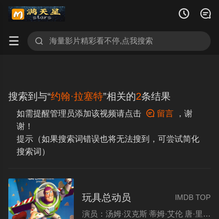




搜索到与“
约翰·拉塞特
”相关的
2
条结果
如需提醒管理员添加该视频请点击

留言
，谢
谢！
提示（如果搜索词错误也将无法搜到，可尝试简化
搜索词）
玩具总动员
IMDB TOP
演员：
汤姆·汉克斯 蒂姆·艾伦 唐·里克斯 吉姆·法尼