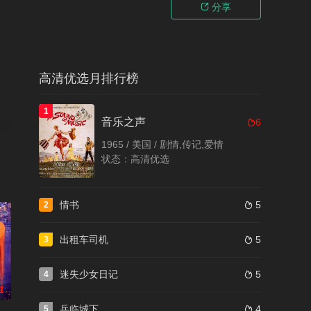
分享

高清优选月排行榜
1
音乐之声
6

爽
1965 / 美国 / 剧情,传记,爱情
让
状态：高清优选
情书
5
2

出租车司机
5
3

迷失少女日记
5
4

1
兵临城下
4
5
