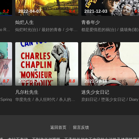
9.2
2022-04-07
9.4
2021-12-03
8.
灿烂人生
青春年少
No Return
灿烂时光(台) / 最好的青春 / 少年万岁 / 璀璨人生 / The Best of Youth
都是爱情惹的祸(台) / 撬墙角(港)
8.7
2021-10-16
8.8
2021-10-16
7.
凡尔杜先生
迷失少女日记
Spring
华度先生 / 杀人狂时代 / 杀人的喜剧 / A Comedy of Murders / The La
弃妇日记 / 堕落少女日记 / Diary of 
返回首页
留言反馈