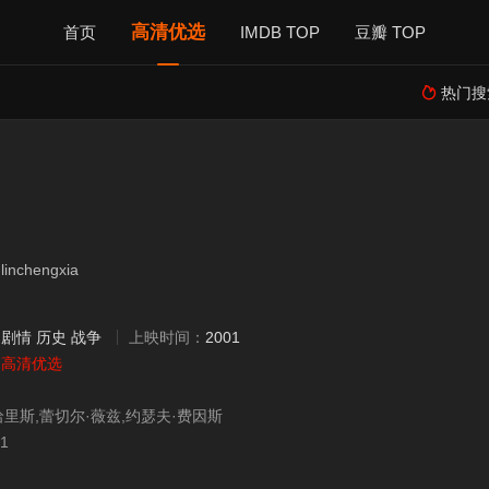
高清优选
首页
IMDB TOP
豆瓣 TOP
热门搜

nchengxia
：
剧情
历史
战争
上映时间：
2001
：
高清优选
哈里斯,蕾切尔·薇兹,约瑟夫·费因斯
21