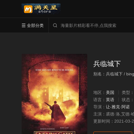
全部分类


兵临城下
别名：兵临城下 / bingli
地区：
美国
类型
语言：
英语
状态
导演：
让-雅克·阿诺
主演：
裘德·洛,艾德·
更新时间：
2021-03-