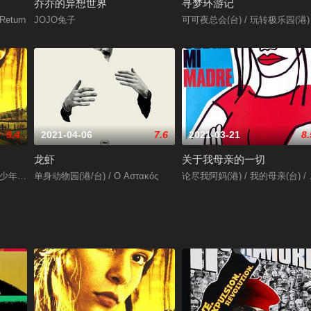
乔乔的异想世界
寻梦环游记
eturn
JOJO兔子
可可夜总会(台) / 玩转极乐园(港)
9.4
2021-04-06
7.6
2021-03-21
8.
龙虾
关于我母亲的一切
万岁 / 璀璨人生 / The Best of Youth
单身动物园(港/台) / Ο Αστακός
论尽我阿妈(港) / 我的母亲(台) / All