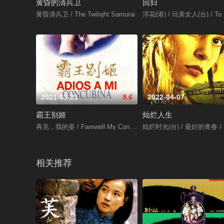
黄昏的清兵卫
回归
黄昏清兵卫 / The Twilight Samurai
浮花(港) / 玩美女人(台) / To R
2021-03-21
9.6
2022-04-07
霸王别姬
灿烂人生
再见，我的妾 / Farewell My Concubine
灿烂时光(台) / 最好的青春 / 少年
相关推荐