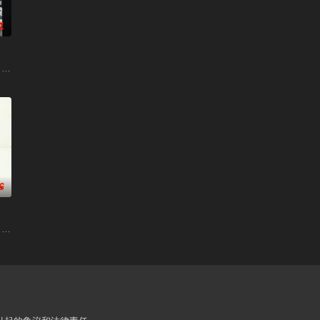
1
 / 青春年少 / 冲动少年
6
dykiller / 凡尔杜先生
a Lost Girl