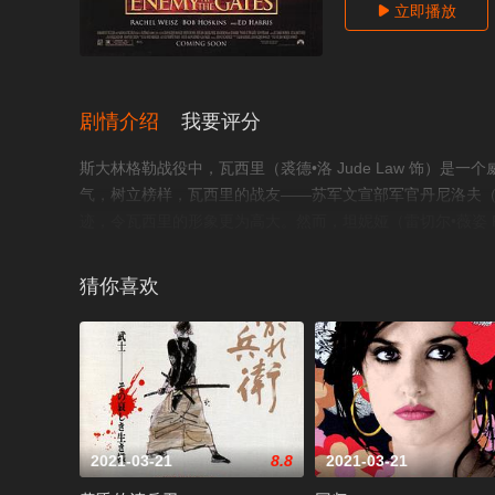
立即播放

剧情介绍
我要评分
斯大林格勒战役中，瓦西里（裘德•洛 Jude Law 饰）
气，树立榜样，瓦西里的战友——苏军文宣部军官丹尼洛夫（约瑟夫
迹，令瓦西里的形象更为高大。然而，坦妮娅（雷切尔•薇姿 Ra
女兵。但塔妮娅喜欢的是瓦西里，这让丹尼洛夫大为妒忌。另一方
同是神枪手的他抗衡瓦西里。在硝烟弥漫的战场上，瓦西里和
猜你喜欢
2021-03-21
8.8
2021-03-21