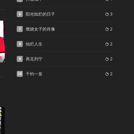
 / 亡灵总动员(豆友译名) / 冥冥之中(豆友译名) / 墨西哥亡灵节 / 可可
阳光灿烂的日子
3
6

燃烧女子的肖像
2
7

灿烂人生
2
8

5
再见列宁
2
9

千钧一发
2
10

 About My Mother