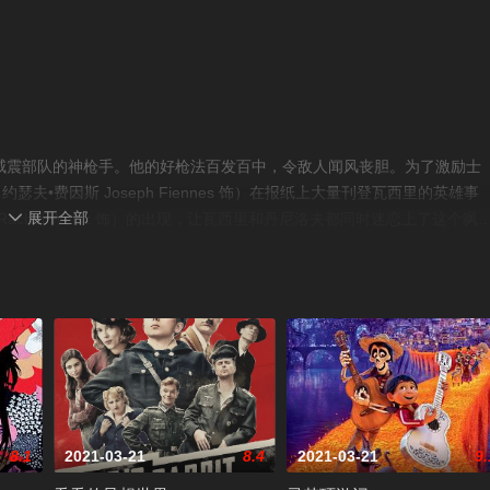
是一个威震部队的神枪手。他的好枪法百发百中，令敌人闻风丧胆。为了激励士
•费因斯 Joseph Fiennes 饰）在报纸上大量刊登瓦西里的英雄事
展开全部
chel Weisz 饰）的出现，让瓦西里和丹尼洛夫都同时迷恋上了这个飒

面，德军派出了他们的狙击手康尼（艾德•哈里斯 Ed Harris 饰），
康尼开始了斗智斗勇的决斗。©豆瓣
8.1
2021-03-21
8.4
2021-03-21
9.