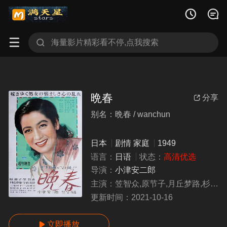




晩春
分享

别名：晩春 / wanchun
日本
剧情
家庭
1949
语言：
日语
状态：
高清优选
导演：
小津安二郎
主演：
笠智众,原节子,月丘梦路,杉村春子,青木放屁,宇佐美淳
更新时间：
2021-10-16
立即播放
