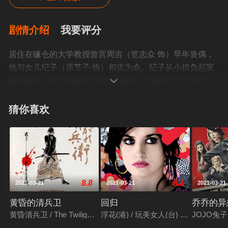
剧情介绍
我要评分
居住在镰仓的大学教授曾宫周吉（笠志众 饰）早年丧偶，
他与女儿纪子（原节子 饰）相依为命。纪子从小担负起家
庭的重担，悉心照顾父亲的生活起居。转眼间，纪子已二

十七岁，依旧待字闺中。纪子的姑姑（杉村春子 饰）和朋
友（月丘梦路 饰）都很关心她的婚事，然而她却因为对父
猜你喜欢
亲的依恋，不愿谈婚论嫁。
不久姑姑为周吉介绍一名独身女子三轮秋子（三宅
邦子 饰），周吉欣然同意。得知此事的纪子心中感到无限
的怅然…… 本片为
当年日本《电影旬报》评选十佳电影第一名。
8.8
8.1
2021-03-21
2021-03-21
2021-03-21
黄昏的清兵卫
回归
乔乔的异
黄昏清兵卫 / The Twilight Samurai
浮花(港) / 玩美女人(台) / To Return
JOJO兔子