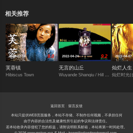
相关推荐
9.0
9.2
2022-12-14
2022-04-24
2022-04-07
芙蓉镇
无言的山丘
灿烂人生
Hibiscus Town
Wuyande Shanqiu / Hill of No Return
灿烂时光(台)
返回首页
留言反馈
本站只提供WEB页面服务，本站不存储、不制作任何视频，不承担任何
由于内容的合法性及健康性所引起的争议和法律责任。
若本站收录内容侵犯了您的权益，请附说明联系邮箱，本站将第一时间处理。
© 2026 www.mstars.xyz E-Mail：benmillerlion#protonmail.com