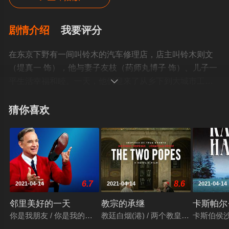
剧情介绍
我要评分
在东京下野有一间叫铃木的汽车修理店，店主叫铃木则文
（堤真一 饰），他与妻子友枝（药师丸博子 饰）、儿子一
平生活幸福和睦。一天，他们迎来了从乡下到大城市工作

的星野六子（堀北真希 饰）到店里打工，满心以为回到大
公司工作的六子来到店里之后非常失望，但她还是很虚心
猜你喜欢
的留下打工。期间他则文对六子有过误会，但冰释前嫌之
后4人成为了一家人。六子在圣诞节收到了铃木一家送的车
票，她可以在新年期间回家，但她却哭着把票退给了铃木
先生…… 铃木家对
面住着一位怀才不遇的文人茶川（吉冈秀隆 饰），为三流
6.7
8.6
2021-04-14
2021-04-14
2021-04-14
杂志写儿童读物，附近酒馆老板娘广美（小雪 饰）拜托他
收养孤儿淳之介，当知道淳之介是自己的忠实读者之后，
邻里美好的一天
教宗的承继
卡斯帕尔
茶川对之态度改变许多。广美也对他的慷慨产生了好感，
你是我朋友 / 你是我的朋友 / You Are My Friend / I'm Proud of Yo
教廷白烟(港) / 两个教皇 / 两代教皇 / 教皇
卡斯伯侯沙之谜(
怎料在结婚广美前突然出走了。淳之介十分想找回自己的