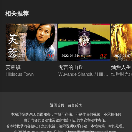
母亲，此时有一个自称是他父亲的富翁想要接走淳之介，
相关推荐
茶川虽然不舍却没有办法，绝望之际发现前方熟悉的身
影……
9.0
9.2
2022-12-14
2022-04-24
2022-04-07
芙蓉镇
无言的山丘
灿烂人生
Hibiscus Town
Wuyande Shanqiu / Hill of No Return
灿烂时光(台)
返回首页
留言反馈
本站只提供WEB页面服务，本站不存储、不制作任何视频，不承担任何
由于内容的合法性及健康性所引起的争议和法律责任。
若本站收录内容侵犯了您的权益，请附说明联系邮箱，本站将第一时间处理。
© 2026 www.mstars.xyz E-Mail：benmillerlion#protonmail.com