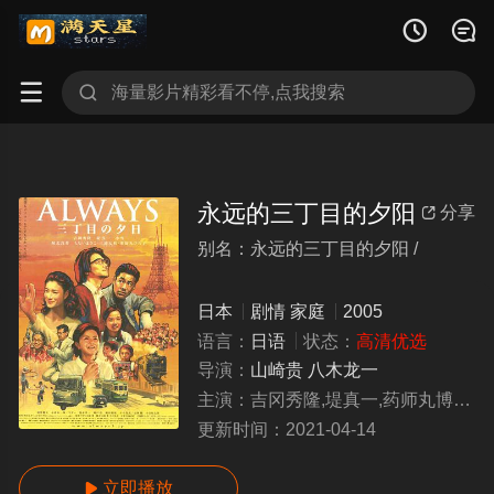




永远的三丁目的夕阳
分享

别名：永远的三丁目的夕阳 /
yongyuandesandingmudexiyang
日本
剧情
家庭
2005
语言：
日语
状态：
高清优选
导演：
山崎贵
八木龙一
主演：
吉冈秀隆,堤真一,药师丸博子,小雪,堀北真希,小清水一挥
更新时间：
2021-04-14
立即播放
