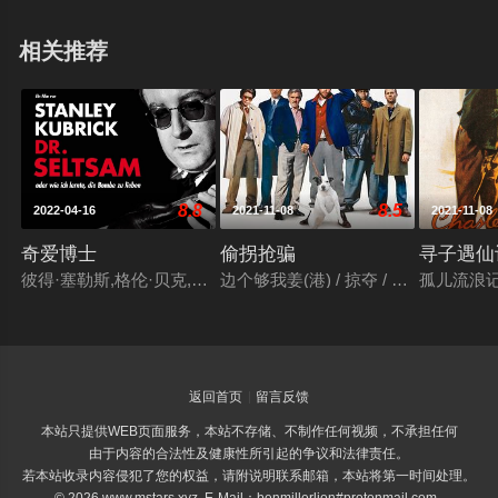
完全偏离了预设的轨道。©豆瓣
相关推荐
8.8
8.5
2022-04-16
2021-11-08
2021-11-08
奇爱博士
偷拐抢骗
寻子遇仙
彼得·塞勒斯,格伦·贝克,詹姆斯·厄尔·琼斯,乔治·C·斯科特,谢恩·里
边个够我姜(港) / 掠夺 / 贪得无厌 / 
孤儿流浪记
返回首页
留言反馈
本站只提供WEB页面服务，本站不存储、不制作任何视频，不承担任何
由于内容的合法性及健康性所引起的争议和法律责任。
若本站收录内容侵犯了您的权益，请附说明联系邮箱，本站将第一时间处理。
© 2026 www.mstars.xyz E-Mail：benmillerlion#protonmail.com