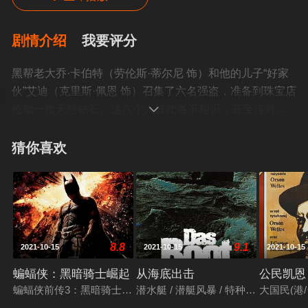
剧情介绍
我要评分
黑帮老大乔·卡伯特（劳伦斯·蒂尔尼 饰）和他的儿子“好家
伙”艾迪（克里斯·佩恩 饰）召集了六名强盗，准备到珠宝店
抢劫一批天然钻石。这六个人彼此各不相识，甚至连对方

的姓名都无从得知。乔为了保持机密，以颜色作为代号分
别给六人起名为白先生(哈维·凯特尔 饰)、橙先生（蒂姆·罗
猜你喜欢
思 饰）、金先生（迈克尔·马德森 饰）、粉先生（史蒂夫·
布斯塞米 饰）、棕先生和蓝先生，并规定他们之间不能透
露任何私事。抢劫时，六人中了警察的埋伏，蓝先生和棕
先生当场死亡。白先生带着身受重伤的橙先生回到预定的
聚集地——一个仓库。一会儿，粉先生、“好家伙”艾迪和金
8.8
9.1
2021-10-15
2021-10-15
2021-10-15
先生也来到这里，并活捉了一名警察。几人回忆案发时的
情景，得出结论，六人中必定有人向警察告密。为了揪出
蝙蝠侠：黑暗骑士崛起
从海底出击
公民凯恩
告密者，大家审问拷打那个警察，仍然无法得知事实真
蝙蝠侠前传3：黑暗骑士崛起 / 黑暗骑士：黎明升起(台) / 蝙蝠侠：夜神起义(港)
潜水艇 / 潜艇风暴 / 特种任务 / 特殊任务 /
大国民(港/
相。本就互不了解的几个人，开始互相猜忌，事情的发展