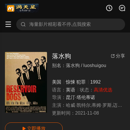




落水狗
分享

别名：落水狗 / luoshuigou
美国
惊悚
犯罪
1992
语言：
英语
状态：
高清优选
导演：
昆汀·塔伦蒂诺
主演：
哈威·凯特尔,蒂姆·罗斯,迈克尔·马德森,克里斯·潘
更新时间：
2021-11-08
立即播放
