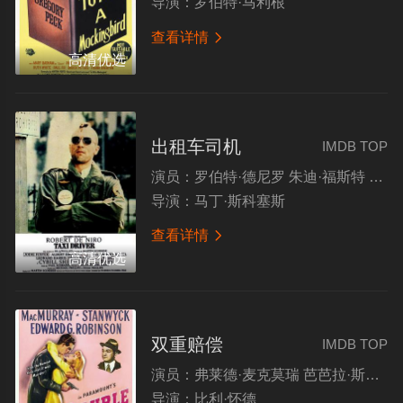
导演：
罗伯特·马利根
查看详情

高清优选
出租车司机
IMDB TOP
演员：
罗伯特·德尼罗 朱迪·福斯特 斯碧尔·谢波德 艾伯特·布鲁克斯
导演：
马丁·斯科塞斯
查看详情

高清优选
双重赔偿
IMDB TOP
演员：
弗莱德·麦克莫瑞 芭芭拉·斯坦威克 爱德华·罗宾逊 波特·霍尔
导演：
比利·怀德