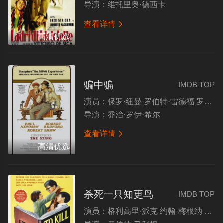
导演：
维托里奥·德西卡
查看详情

高清优选
骗中骗
IMDB TOP
演员：
保罗·纽曼 罗伯特·雷德福 罗伯特·肖 查尔斯·德恩
导演：
乔治·罗伊·希尔
查看详情

高清优选
杀死一只知更鸟
IMDB TOP
演员：
格利高里·派克 约翰·梅根纳 弗兰克·奥弗顿 罗斯玛丽·墨菲