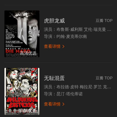
虎胆龙威
豆瓣 TOP
演员：
布鲁斯·威利斯 艾伦·瑞克曼 邦妮·比蒂丽娅 亚历山大·乔杜诺夫
导演：
约翰·麦克蒂尔南
查看详情

高清优选
无耻混蛋
豆瓣 TOP
演员：
布拉德·皮特 梅拉尼·罗兰 克里斯托弗·沃尔兹 伊莱·罗斯
导演：
昆汀·塔伦蒂诺
查看详情

高清优选