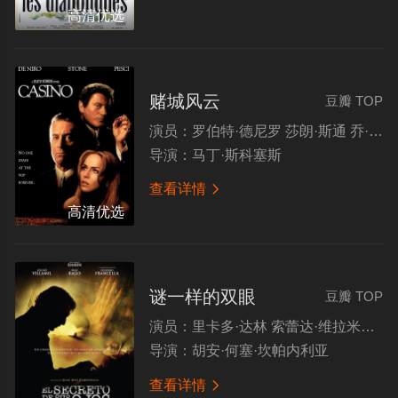
高清优选
赌城风云
豆瓣 TOP
演员：
罗伯特·德尼罗 莎朗·斯通 乔·佩西 詹姆斯·伍兹
导演：
马丁·斯科塞斯
查看详情

高清优选
谜一样的双眼
豆瓣 TOP
演员：
里卡多·达林 索蕾达·维拉米尔 巴勃罗·拉戈 哈维尔·戈迪诺
导演：
胡安·何塞·坎帕内利亚
查看详情
