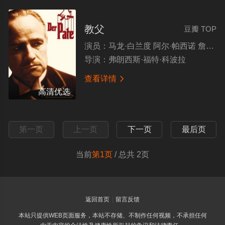
教父
豆瓣 TOP
演员：
马龙·白兰度 阿尔·帕西诺 詹姆斯·肯恩 理查德·卡斯特尔诺
导演：
弗朗西斯·福特·科波拉
查看详情

高清优选
第一页
上一页
下一页
最后页
当前
第1页
/ 总共 2页
返回首页
留言反馈
本站只提供WEB页面服务，本站不存储、不制作任何视频，不承担任何