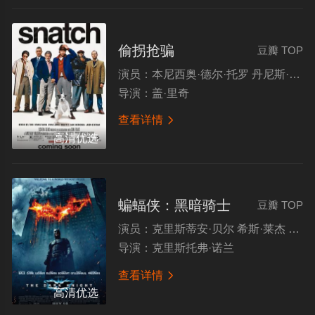
偷拐抢骗
豆瓣 TOP
演员：
本尼西奥·德尔·托罗 丹尼斯·法里纳 维尼·琼斯 布拉德·皮特
导演：
盖·里奇
查看详情

高清优选
蝙蝠侠：黑暗骑士
豆瓣 TOP
演员：
克里斯蒂安·贝尔 希斯·莱杰 艾伦·艾克哈特 迈克尔·凯恩 玛吉·吉伦哈尔 加里·奥德曼
导演：
克里斯托弗·诺兰
查看详情

高清优选