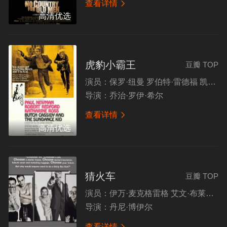
查看详情

高清优选
虎豹小霸王
豆瓣 TOP
演员：
保罗·纽曼 罗伯特·雷德福 凯瑟琳·罗斯 斯特罗瑟·马丁
导演：
乔治·罗伊·希尔
查看详情

高清优选
猜火车
豆瓣 TOP
演员：
伊万·麦克格雷格 艾文·布莱纳 约翰尼·李·米勒 凯文·麦克基德
导演：
丹尼·博伊尔
查看详情
