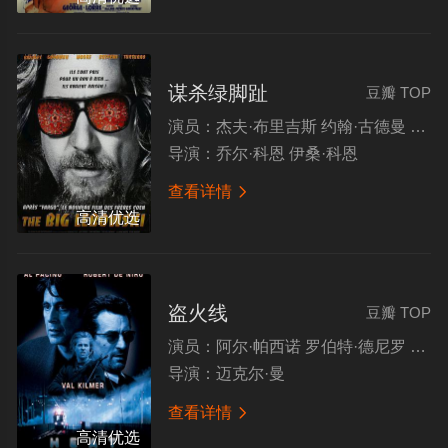
谋杀绿脚趾
豆瓣 TOP
演员：
杰夫·布里吉斯 约翰·古德曼 朱丽安·摩尔 史蒂夫·布西密
导演：
乔尔·科恩 伊桑·科恩
查看详情

高清优选
盗火线
豆瓣 TOP
演员：
阿尔·帕西诺 罗伯特·德尼罗 方·基默 强·沃特
导演：
迈克尔·曼
查看详情

高清优选