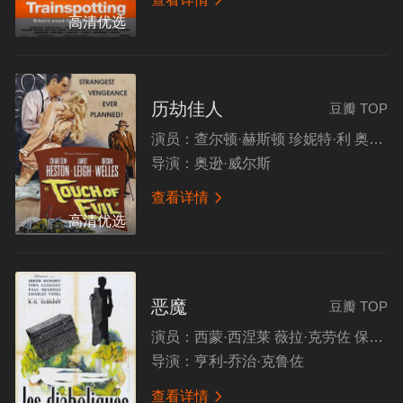
高清优选
历劫佳人
豆瓣 TOP
演员：
查尔顿·赫斯顿 珍妮特·利 奥逊·威尔斯 约瑟夫·卡利亚
导演：
奥逊·威尔斯
查看详情

高清优选
恶魔
豆瓣 TOP
演员：
西蒙·西涅莱 薇拉·克劳佐 保罗·默里斯
导演：
亨利-乔治·克鲁佐
查看详情
