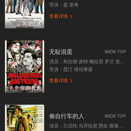
导演：
盖·里奇
查看详情

高清优选
无耻混蛋
IMDB TOP
演员：
布拉德·皮特 梅拉尼·罗兰 克里斯托弗·沃尔兹 伊莱·罗斯
导演：
昆汀·塔伦蒂诺
查看详情

高清优选
偷自行车的人
IMDB TOP
演员：
兰贝托·马乔拉尼 恩佐·斯泰奥拉 莉安拉·卡雷尔 吉诺·萨尔塔梅伦达