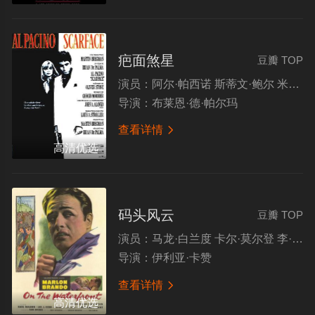
疤面煞星
豆瓣 TOP
演员：
阿尔·帕西诺 斯蒂文·鲍尔 米歇尔·菲佛 玛丽·伊丽莎白·马斯特兰托尼奥
导演：
布莱恩·德·帕尔玛
查看详情

高清优选
码头风云
豆瓣 TOP
演员：
马龙·白兰度 卡尔·莫尔登 李·科布 罗德·斯泰格尔
导演：
伊利亚·卡赞
查看详情

高清优选