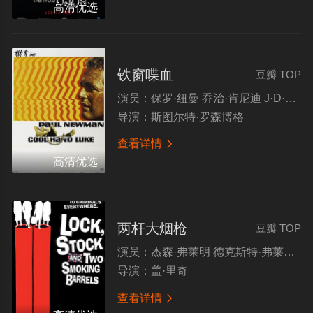
高清优选
铁窗喋血
豆瓣 TOP
演员：
保罗·纽曼 乔治·肯尼迪 J·D·坎农 卢·安东尼奥
导演：
斯图尔特·罗森博格
查看详情

高清优选
两杆大烟枪
豆瓣 TOP
演员：
杰森·弗莱明 德克斯特·弗莱彻 尼克·莫兰 杰森·斯坦森
导演：
盖·里奇
查看详情
