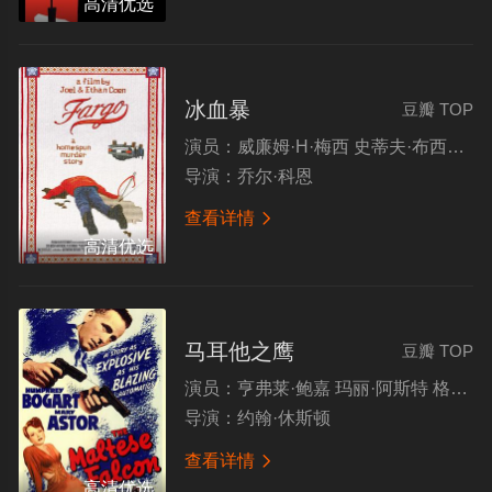
高清优选
冰血暴
豆瓣 TOP
演员：
威廉姆·H·梅西 史蒂夫·布西密 彼得·斯特曼 弗兰西斯·麦克多蒙德
导演：
乔尔·科恩
查看详情

高清优选
马耳他之鹰
豆瓣 TOP
演员：
亨弗莱·鲍嘉 玛丽·阿斯特 格拉黛丝·乔治 彼得·洛
导演：
约翰·休斯顿
查看详情

高清优选