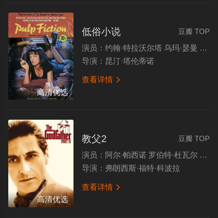
低俗小说
豆瓣 TOP
演员：
约翰·特拉沃尔塔 乌玛·瑟曼 阿曼达·普拉莫 蒂姆·罗斯
导演：
昆汀·塔伦蒂诺
查看详情

高清优选
教父2
豆瓣 TOP
演员：
阿尔·帕西诺 罗伯特·杜瓦尔 黛安·基顿 罗伯特·德尼罗
导演：
弗朗西斯·福特·科波拉
查看详情

高清优选