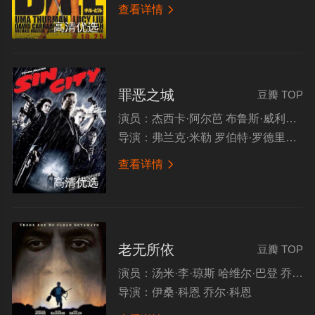
查看详情

高清优选
罪恶之城
豆瓣 TOP
演员：
杰西卡·阿尔芭 布鲁斯·威利斯 克里夫·欧文 本尼西奥·德尔·托罗
导演：
弗兰克·米勒 罗伯特·罗德里格兹 昆汀·塔伦蒂诺
查看详情

高清优选
老无所依
豆瓣 TOP
演员：
汤米·李·琼斯 哈维尔·巴登 乔什·布洛林 伍迪·哈里森
导演：
伊桑·科恩 乔尔·科恩