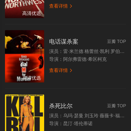
查看详情

高清优选
电话谋杀案
豆瓣 TOP
演员：
雷·米兰德 格蕾丝·凯利 罗伯特·卡明斯 约翰·威廉姆斯
导演：
阿尔弗雷德·希区柯克
查看详情

高清优选
杀死比尔
豆瓣 TOP
演员：
乌玛·瑟曼 刘玉玲 薇薇卡·福克斯 达丽尔·汉纳
导演：
昆汀·塔伦蒂诺