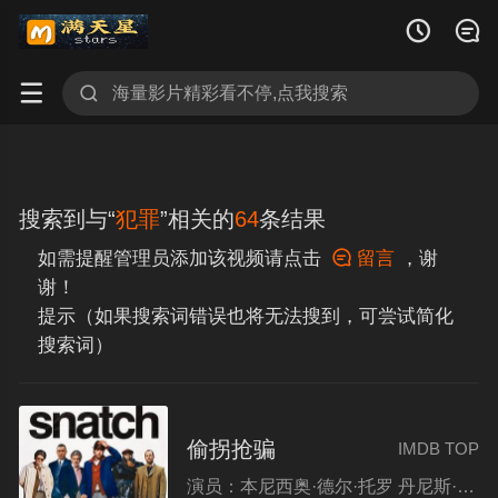




搜索到与“
犯罪
”相关的
64
条结果
如需提醒管理员添加该视频请点击

留言
，谢
谢！
提示（如果搜索词错误也将无法搜到，可尝试简化
搜索词）
偷拐抢骗
IMDB TOP
演员：
本尼西奥·德尔·托罗 丹尼斯·法里纳 维尼·琼斯 布拉德·皮特