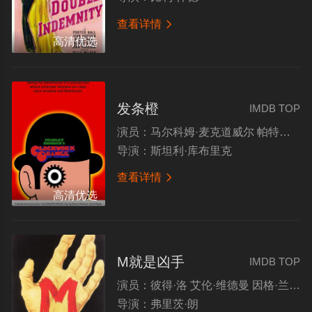
查看详情

高清优选
发条橙
IMDB TOP
演员：
马尔科姆·麦克道威尔 帕特里克·马基 迈克尔·贝茨 沃伦·克拉克
导演：
斯坦利·库布里克
查看详情

高清优选
M就是凶手
IMDB TOP
演员：
彼得·洛 艾伦·维德曼 因格·兰德特 奥托·维尔尼克
导演：
弗里茨·朗