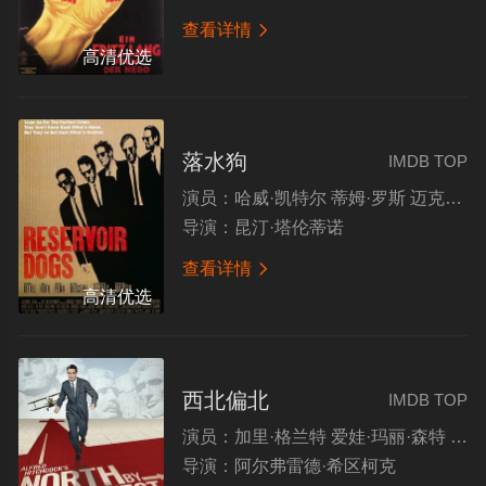
查看详情

高清优选
落水狗
IMDB TOP
演员：
哈威·凯特尔 蒂姆·罗斯 迈克尔·马德森 克里斯·潘
导演：
昆汀·塔伦蒂诺
查看详情

高清优选
西北偏北
IMDB TOP
演员：
加里·格兰特 爱娃·玛丽·森特 詹姆斯·梅森 洁茜·罗伊丝·兰迪斯
导演：
阿尔弗雷德·希区柯克