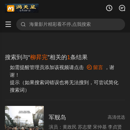




搜索到与“
柳昇完
”相关的
1
条结果
如需提醒管理员添加该视频请点击

留言
，谢
谢！
提示（如果搜索词错误也将无法搜到，可尝试简化
搜索词）
军舰岛
高清优选
演员：
黄政民 苏志燮 宋仲基 李贞贤