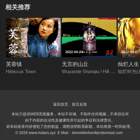
相关推荐
9.0
9.2
2022-12-14
2022-04-24
2022-04-07
芙蓉镇
无言的山丘
灿烂人生
Hibiscus Town
Wuyande Shanqiu / Hill of No Return
灿烂时光(台)
返回首页
留言反馈
本站只提供WEB页面服务，本站不存储、不制作任何视频，不承担任何
由于内容的合法性及健康性所引起的争议和法律责任。
若本站收录内容侵犯了您的权益，请附说明联系邮箱，本站将第一时间处理。
© 2026 www.mstars.xyz E-Mail：benmillerlion#protonmail.com