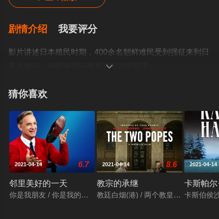
剧情介绍
我要评分
影片讲述日本殖民时期，400余名朝鲜难民受到强征来到日
本军舰岛，试图逃离以免遭到杀害的故事。

猜你喜欢
6.7
8.6
2021-04-14
2021-04-14
2021-04-14
邻里美好的一天
教宗的承继
卡斯帕尔
你是我朋友 / 你是我的朋友 / You Are My Friend / I'm Proud of Yo
教廷白烟(港) / 两个教皇 / 两代教皇 / 教皇
卡斯伯侯沙之谜(