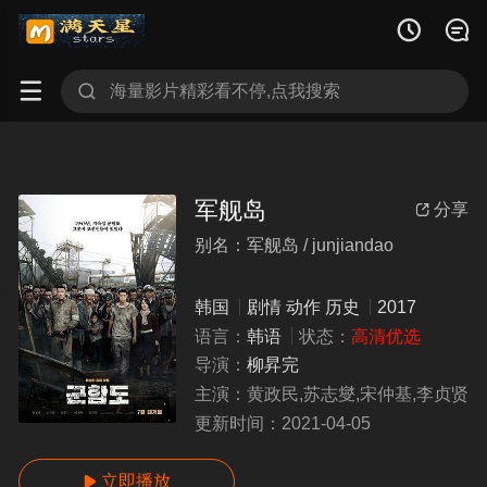




军舰岛
分享

别名：军舰岛 / junjiandao
韩国
剧情
动作
历史
2017
语言：
韩语
状态：
高清优选
导演：
柳昇完
主演：
黄政民,苏志燮,宋仲基,李贞贤
更新时间：
2021-04-05
立即播放
