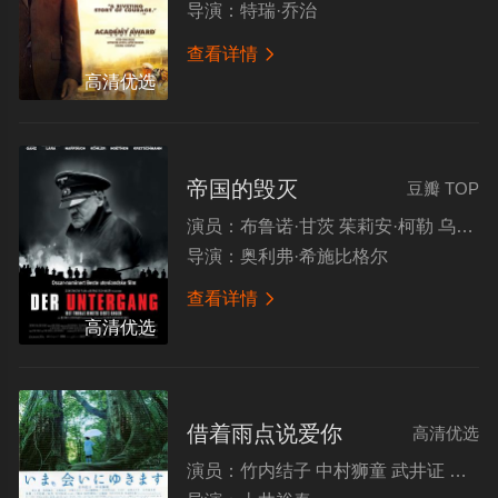
导演：
特瑞·乔治
查看详情

高清优选
帝国的毁灭
豆瓣 TOP
演员：
布鲁诺·甘茨 茱莉安·柯勒 乌尔里希·马特斯 亚历山德拉·玛丽亚·拉娜
导演：
奥利弗·希施比格尔
查看详情

高清优选
借着雨点说爱你
高清优选
演员：
竹内结子 中村狮童 武井证 大塚千弘