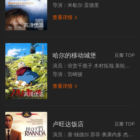
导演：
米歇尔·贡德里
查看详情

高清优选
哈尔的移动城堡
豆瓣 TOP
演员：
倍赏千惠子 木村拓哉 美轮明宏 我修院达也
导演：
宫崎骏
查看详情

高清优选
卢旺达饭店
豆瓣 TOP
演员：
唐·钱德尔 苏菲·奥康内多 杰昆·菲尼克斯 尼克·诺特