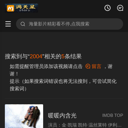




搜索到与“
2004
”相关的
5
条结果
如需提醒管理员添加该视频请点击

留言
，谢
谢！
提示（如果搜索词错误也将无法搜到，可尝试简化
搜索词）
暖暖内含光
IMDB TOP
演员：
金·凯瑞 凯特·温丝莱特 伊利亚·伍德 克斯汀·邓斯特