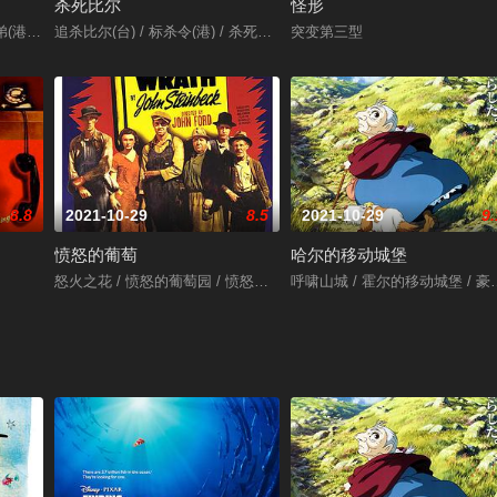
杀死比尔
怪形
) / 三个白痴 / 三个傻蛋 / 三个呆瓜 / 三生万悟 / 寻找兰彻 / Three Idiots
追杀比尔(台) / 标杀令(港) / 杀死比尔：第一卷
突变第三型
8.8
2021-10-29
8.5
2021-10-29
9.
愤怒的葡萄
哈尔的移动城堡
怒火之花 / 愤怒的葡萄园 / 愤怒的葡萄
呼啸山城 / 霍尔的移动城堡 / 豪尔的机动城堡