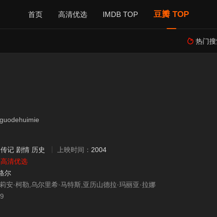
豆瓣 TOP
首页
高清优选
IMDB TOP
热门搜

odehuimie
：
传记
剧情
历史
上映时间：
2004
：
高清优选
格尔
茱莉安·柯勒,乌尔里希·马特斯,亚历山德拉·玛丽亚·拉娜
19