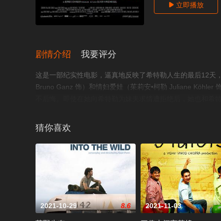
立即播放

剧情介绍
我要评分
这是一部纪实性电影，逼真地反映了希特勒人生的最后12天
Bruno Ganz 饰）和情妇爱娃（茱莉安•柯勒 Juliane
不后悔。即使在她向希特勒为妹夫求情遭拒绝后，她也和希特
奇 Corinna Harfouch 饰）决心全家一起陪着元首
特勒和爱娃自杀后也一同自杀。令人不胜感慨。历史的真实通
猜你喜欢
2021-10-29
8.6
2021-11-03