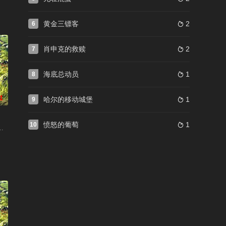
黄金三镖客
2
6

肖申克的救赎
2
7

海底总动员
1
8

1
哈尔的移动城堡
1
9

愤怒的葡萄
1
10

 / Howl's Moving Castle / Hauru no ugoku shiro