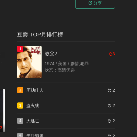
分享

豆瓣 TOP月排行榜
1
教父2
并
3

弗
1974 / 美国 / 剧情,犯罪
希
状态：高清优选
历劫佳人
2
2

盗火线
2
3

大逃亡
2
4

0
无耻混蛋
2
5
