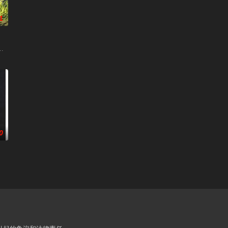
1
 / Howl's Moving Castle / Hauru no ugoku shiro
0