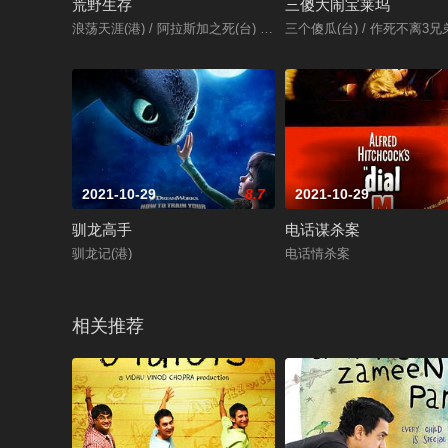
荒野生存
三傻大闹宝莱坞
浪荡天涯(港) / 阿拉斯加之死(台) / 荒野伴我心
三个傻瓜(台) / 作死不离3兄弟(港
2021-10-29
8.7
2021-10-29
驯龙高手
电话谋杀案
驯龙记(港)
电话情杀案
相关推荐