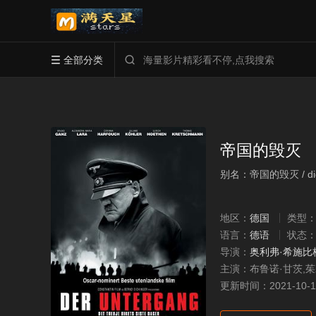
全部分类


帝国的毁灭
别名：帝国的毁灭 / digu
地区：
德国
类型
语言：
德语
状态
导演：
奥利弗·希施比
主演：
布鲁诺·甘茨,
更新时间：
2021-10-