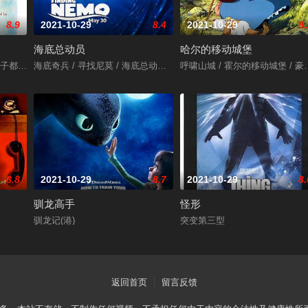
8.9
2021-10-29
8.4
2021-10-29
9.
海底总动员
哈尔的移动城堡
三生万悟 / 寻找兰彻 / Three Idiots
 / तारे ज़मीन पर / Like Stars on Earth
海底奇兵 / 寻找尼莫 / 海底总动员3D / Finding Nemo 3D
呼啸山城 / 霍尔的移动城堡 / 豪尔的机动城堡
8.8
2021-10-29
8.7
2021-10-29
8.
驯龙高手
怪形
驯龙记(港)
突变第三型
返回首页
留言反馈