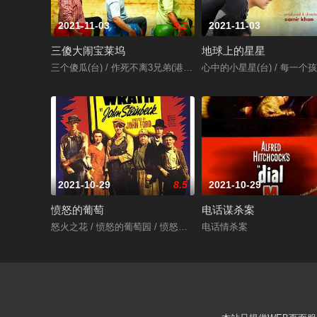
2021-11-03
9.2
2021-11-03
三傻大闹宝莱坞
地球上的星星
三个傻瓜(台) / 作死不离3兄弟(港) / 三个白痴 / 三个傻蛋 / 三个呆瓜 / 
心中的小星星(台) / 每一个孩子都是特别的
2021-10-29
8.5
2021-10-29
愤怒的葡萄
电话谋杀案
怒火之花 / 愤怒的葡萄园 / 愤怒的葡萄
电话情杀案