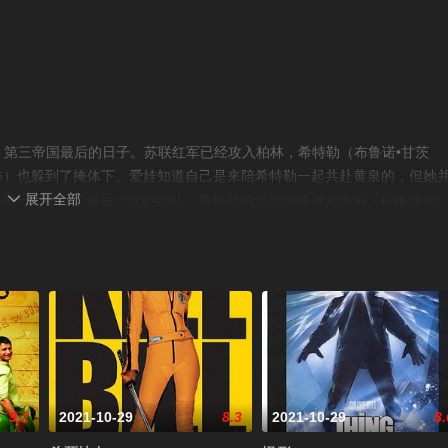
，第三帝国最后的日子。苏联红军已经攻入柏林，希特勒（布鲁诺•甘茨
 Köhler 饰）也躲到了掩体下。爱娃知道自己是来陪希特勒一起共赴黄泉的，但她
展开全部
勒一起举办了最后一次的婚礼。希特勒的忠实追随者戈倍尔（科琳娜•哈

殉葬。他共有7个孩子，他和妻子坚决不让自己的孩子们在没有帝国的天空生长，在
过镜头一幕幕重现。©豆瓣
9.2
2021-10-29
8.3
2021-10-29
8.