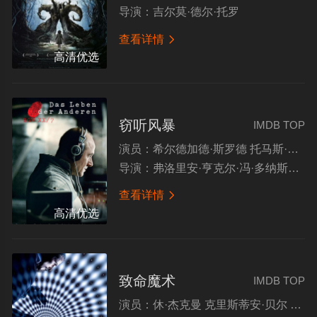
导演：
吉尔莫·德尔·托罗
查看详情

高清优选
窃听风暴
IMDB TOP
演员：
希尔德加德·斯罗德 托马斯·阿诺德 维尔纳·德恩 马提亚斯·布伦纳 凯·伊沃·保利兹 伊嘉·比肯费尔德 查理·哈纳 马蒂娜·格德克 乌尔里希·图库尔 汉斯-尤韦·鲍尔 吉塔·施维赫夫 赫伯特·克瑙普 托马斯·蒂梅 塞巴斯蒂安·科赫 辛纳克·勋纳曼 玛丽·格鲁伯 路德韦格·布洛克伯格 乌尔里希·穆埃 沃克马·克莱纳特 迈克尔·格伯 巴斯蒂安·特罗斯特 克劳斯·芒斯特 马丁·布拉姆马赫
导演：
弗洛里安·亨克尔·冯·多纳斯马尔克
查看详情

高清优选
致命魔术
IMDB TOP
演员：
休·杰克曼 克里斯蒂安·贝尔 迈克尔·凯恩 丽贝卡·豪尔 斯嘉丽·约翰逊 大卫·鲍伊