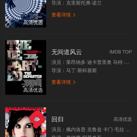
导演：
克里斯托弗·诺兰
查看详情

高清优选
无间道风云
IMDB TOP
演员：
莱昂纳多·迪卡普里奥 马特·达蒙 杰克·尼科尔森 马克·沃尔伯格 马丁·辛 雷·温斯顿
导演：
马丁·斯科塞斯
查看详情

高清优选
回归
高清优选
演员：
佩内洛普·克鲁兹 卡门·毛拉 洛拉·杜埃尼亚斯 布兰卡·波蒂略 约阿娜·科沃 丘斯·兰普雷亚维