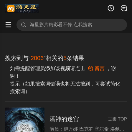




搜索到与“
2006
”相关的
5
条结果
如需提醒管理员添加该视频请点击

留言
，谢
谢！
提示（如果搜索词错误也将无法搜到，可尝试简化
搜索词）
潘神的迷宫
豆瓣 TOP
演员：
伊万娜·巴克罗 塞尔希·洛佩斯 玛丽维尔·贝尔杜 道格·琼斯