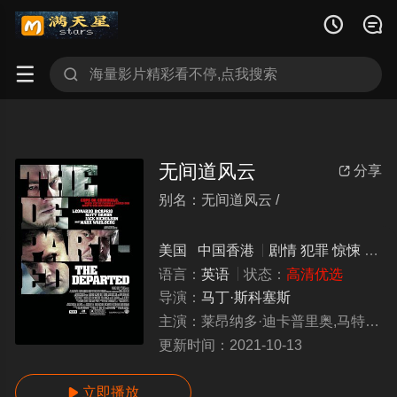




无间道风云
分享

别名：无间道风云 /
wujiandaofengyun
美国
中国香港
剧情
犯罪
惊悚
20
语言：
英语
状态：
高清优选
导演：
马丁·斯科塞斯
主演：
莱昂纳多·迪卡普里奥,马特·达蒙,杰克·尼科尔森,马克·沃尔伯格,马丁·辛,雷·温斯顿
更新时间：
2021-10-13
立即播放
