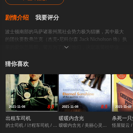
剧情介绍
我要评分
波士顿南部的马萨诸塞州黑社会势力极为猖獗，其中最大
的团伙要数弗兰克（杰克•尼科尔森 Jack Nicholson 饰）执
掌的爱尔兰黑帮。警方为了剿灭他们，决定派警校毕业生

比利（莱昂纳多•迪卡普里奥 Leonardo DiCaprio 饰）潜伏
其中做卧底。警官的冷嘲热讽，让曾有过底层生活的比利
猜你喜欢
甚为不爽，他曾希望做堂堂正正的警察，但是在强压之下
也只得服从命令，在经过烧杀抢掠的洗礼后，他赢得了弗
兰克的信任。与此同时，同是毕业生的科林（马特•达蒙
Matt Damon饰）因为缉私有功，获得了上级的嘉奖，并且
正在跟心仪女友筹备婚事。而实际上，他是弗兰克安插到
8.5
8.5
2021-11-08
2021-11-08
2021-11-08
警队的一枚棋子，两人勾结牟取私利。警匪先后发现存在
内鬼，一场猫鼠博弈由此展开……
出租车司机
暖暖内含光
杀死一只
本片获得第79届奥斯卡金像奖最佳影片、马
的士司机 / 计程车司机 / 出租汽车司机
暧暧内含光 / 美丽心灵的永恒阳光 / 纯
怪屋疑云 
丁•斯科塞斯摘得最佳导演奖。