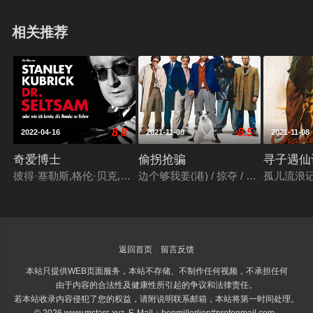
相关推荐
8.8
8.5
2022-04-16
2021-11-08
2021-11-08
奇爱博士
偷拐抢骗
寻子遇仙
彼得·塞勒斯,格伦·贝克,詹姆斯·厄尔·琼斯,乔治·C·斯科特,谢恩·里
边个够我姜(港) / 掠夺 / 贪得无厌 / 
孤儿流浪记
返回首页
留言反馈
本站只提供WEB页面服务，本站不存储、不制作任何视频，不承担任何
由于内容的合法性及健康性所引起的争议和法律责任。
若本站收录内容侵犯了您的权益，请附说明联系邮箱，本站将第一时间处理。
© 2026 www.mstars.xyz E-Mail：benmillerlion#protonmail.com