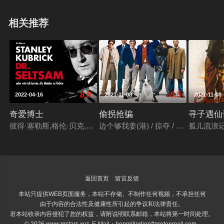
相关推荐
8.8
8.5
2022-04-16
2021-11-08
2021-11-08
奇爱博士
偷拐抢骗
寻子遇仙
彼得·塞勒斯,格伦·贝克,詹姆斯·厄尔·琼斯,乔治·C·斯科特,谢恩·里
边个够我姜(港) / 掠夺 / 贪得无厌 / 
孤儿流浪记
返回首页
留言反馈
本站只提供WEB页面服务，本站不存储、不制作任何视频，不承担任何
由于内容的合法性及健康性所引起的争议和法律责任。
若本站收录内容侵犯了您的权益，请附说明联系邮箱，本站将第一时间处理。
© 2026 www.mstars.xyz E-Mail：benmillerlion#protonmail.com