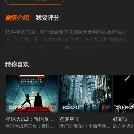
剧情介绍
我要评分
1984年的东德，整个社会笼罩在国家安全局的高压统治之
下，特工魏斯曼（乌尔利希·穆厄 饰）奉命监听剧作家德莱
曼（塞巴斯蒂安·寇治 饰）及其女友演员克里斯蒂娜（玛蒂

娜·杰蒂克 饰）的生活，监听过程中，魏...
猜你喜欢
8.4
9.3
2021-10-13
2021-10-13
2021-10-13
星球大战2：帝国反击战
盗梦空间
好家伙
星球大战第五集：帝国反击战 / 星际大战五部曲：帝国大反击 / 
潜行凶间(港) / 全面启动(台) / 奠基 /
盗亦有道(港