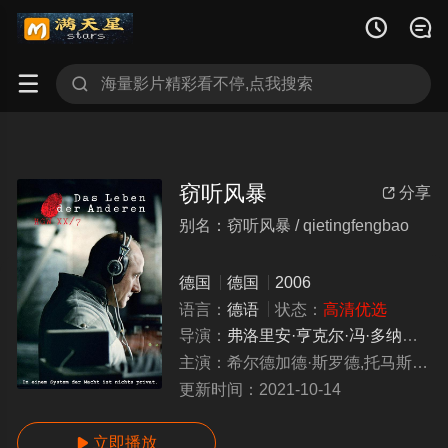




窃听风暴
分享

别名：窃听风暴 / qietingfengbao
德国
德国
2006
语言：
德语
状态：
高清优选
导演：
弗洛里安·亨克尔·冯·多纳斯马尔克
主演：
希尔德加德·斯罗德,托马斯·阿诺德,维尔纳·德恩,马提亚斯·布伦纳,凯·伊沃·保利兹,伊嘉·比肯费尔德,查理·哈纳,马蒂娜·格德克,乌尔里希·图库尔,汉斯-尤韦·鲍尔,吉塔·施维赫夫,赫伯特·克瑙普,托马斯·蒂梅,塞巴斯蒂安·科赫,辛纳克·勋纳曼,玛丽·格鲁伯,路德韦格·布洛克伯格,乌尔里希·穆埃,沃克马·克莱纳特,迈克尔·格伯,巴斯蒂安·特罗斯特,克劳斯·芒斯特,马丁·布拉姆马赫
更新时间：
2021-10-14
立即播放
