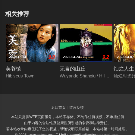
与纪录大片，曾入围第72届奥斯卡最佳外语片奖提名以及
相关推荐
2000年欧洲电影最佳摄影奖提名，并于当年获得了恺撒最
佳摄影奖和音乐奖。
9.0
9.2
2022-12-14
2022-04-24
2022-04-07
芙蓉镇
无言的山丘
灿烂人生
Hibiscus Town
Wuyande Shanqiu / Hill of No Return
灿烂时光(台)
返回首页
留言反馈
本站只提供WEB页面服务，本站不存储、不制作任何视频，不承担任何
由于内容的合法性及健康性所引起的争议和法律责任。
若本站收录内容侵犯了您的权益，请附说明联系邮箱，本站将第一时间处理。
© 2026 www.mstars.xyz E-Mail：benmillerlion#protonmail.com