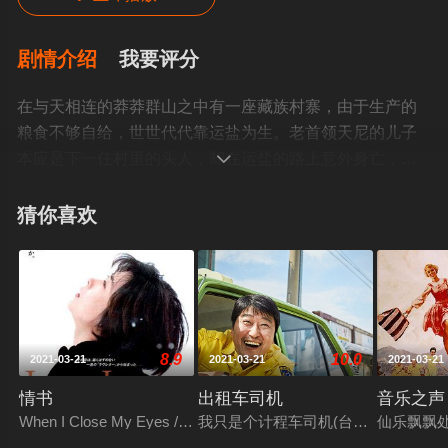
剧情介绍
我要评分
在与天相连的莽莽群山之中有一座藏族村寨，由于生产的
粮食不够自给，世世代代靠运盐为生。老首领天尼的儿子
本应是下一任村里的头人，却在运盐的路上意外身亡，而

众望所归的继任者卡玛在天尼的眼中则是为夺头人之位而
蓄意害死自己儿子的罪犯。在一次新的运盐旅程开始前
猜你喜欢
夕，村子里以老天尼和卡玛分别为首的两派各持一辞，互
不相让。最终卡玛带领年轻人在提前于老人们占卜的日子
出发，而天尼而带领自己当喇嘛的儿子和孙子以前一群老
随从按占卜的日子上路。运盐队伍不仅一路风餐露宿还要
应对群山之中意想不到的危险，两支运盐的队伍谁能克服
8.9
10.0
2021-03-21
2021-03-21
2021-03-21
艰难险阻先到达旅途的终点？本片影像风格粗狂绮丽、荡
气回肠，宛如仙乐般的藏密梵音贯穿始终，令人心旷神
情书
出租车司机
音乐之声
怡。 该片是由法
When I Close My Eyes / Letters of Love
我只是个计程车司机(台)/逆权司机(港)
仙乐飘飘处处
国、尼泊尼、瑞士和英国四国合作，历时9个月拍摄的剧情