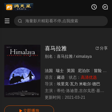




喜马拉雅
分享

别名：喜马拉雅 / ximalaya
法国
瑞士
英国
尼泊尔
冒险
剧情
语言：
藏语
状态：
高清优选
导演：
埃里克·瓦力
米歇尔·德巴
主演：
蒂伦·洛迪普,古尔戈恩·基亚普,勒哈帕·察姆雀,卡尔马·旺格尔,卡尔马·登辛,Labrang
更新时间：
2021-03-21
立即播放
