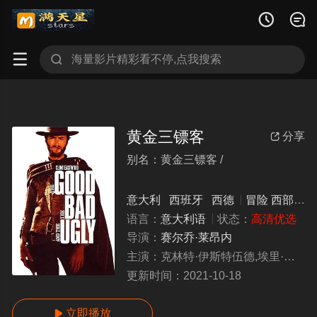




黄金三镖客
分享

别名：黄金三镖客 /
huangjinsanbiaoke
意大利
西班牙
西德
冒险
西部
1
语言：
意大利语
状态：
高清优选
导演：
赛尔乔·莱昂内
主演：
克林特·伊斯特伍德,埃里·瓦拉赫,李·范·克里夫,阿尔多·久弗瑞,路易吉·皮斯蒂利,拉达·拉西莫夫
更新时间：
2021-10-18
立即播放
