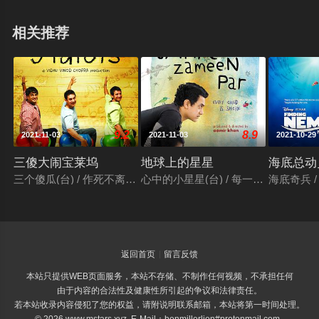
相关推荐
9.2
8.9
2021-11-03
2021-11-03
2021-10-29
三傻大闹宝莱坞
地球上的星星
海底总动
三个傻瓜(台) / 作死不离3兄弟(港) / 三个白痴 / 三个傻蛋 / 三个呆瓜 / 
心中的小星星(台) / 每一个孩子都是特别的 / तारे 
海底奇兵 / 
返回首页
留言反馈
本站只提供WEB页面服务，本站不存储、不制作任何视频，不承担任何
由于内容的合法性及健康性所引起的争议和法律责任。
若本站收录内容侵犯了您的权益，请附说明联系邮箱，本站将第一时间处理。
© 2026 www.mstars.xyz E-Mail：benmillerlion#protonmail.com