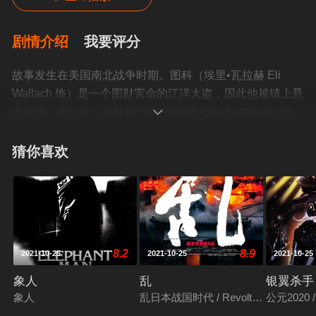
剧情介绍
我要评分
故事发生在美国南北战争时期。图科（埃里•瓦拉赫 Eli
Wallach 饰）是一个图财害命的江洋大盗，因此他被镇上悬
赏通缉。布兰迪（克林特•伊斯特伍德 Clint Eastwood 饰）

是一个除暴安良的牛仔，他无意中抓住了图科，但嫌赏金
不够又掳走了他。在荒漠中，布兰迪惩罚图科让其自生自
猜你喜欢
灭。但是诡诈的图科居然逃过了一劫，并纠集一些帮凶在
客栈捉住了布兰迪。正当图科以牙还牙折磨布兰迪的时
候，他劫持了一个名叫卡森的士兵。后者临死前留下了宝
藏的秘密，图科和布兰迪分别获得了一半信息。与此同
时，一个狡猾的杀手桑坦萨（李•范•克里夫 Lee Van Cleef
8.2
8.9
2021-10-25
2021-10-25
2021-10-25
饰）也通过其他渠道发现了宝藏的秘密。于是，在寻宝的
道路上，三个人使出浑身解数，上演了一场场对决的好
象人
乱
银翼杀手
戏……
象人
乱日本战国时代 / Revolt / Ran
公元2020