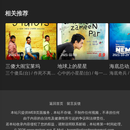
相关推荐
9.2
8.9
2021-11-03
2021-11-03
2021-10-29
三傻大闹宝莱坞
地球上的星星
海底总动
三个傻瓜(台) / 作死不离3兄弟(港) / 三个白痴 / 三个傻蛋 / 三个呆瓜 / 
心中的小星星(台) / 每一个孩子都是特别的 / तारे 
海底奇兵 / 
返回首页
留言反馈
本站只提供WEB页面服务，本站不存储、不制作任何视频，不承担任何
由于内容的合法性及健康性所引起的争议和法律责任。
若本站收录内容侵犯了您的权益，请附说明联系邮箱，本站将第一时间处理。
© 2026 www.mstars.xyz E-Mail：benmillerlion#protonmail.com