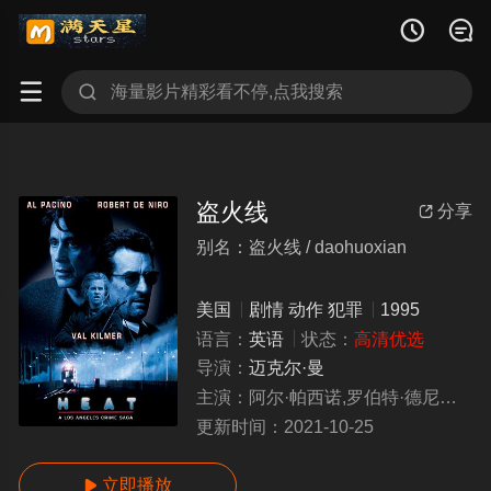




盗火线
分享

别名：盗火线 / daohuoxian
美国
剧情
动作
犯罪
1995
语言：
英语
状态：
高清优选
导演：
迈克尔·曼
主演：
阿尔·帕西诺,罗伯特·德尼罗,方·基默,强·沃特
更新时间：
2021-10-25
立即播放
