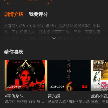
剧情介绍
我要评分
文森特•汉纳（阿尔•帕西诺 饰）是洛杉矶警局重案组的探
长，工作积极投入，打击犯罪毫不手软，因此，家庭生活
危机重重，目前的第三次婚姻也面临解体；尼尔•麦考利

（罗伯特•德尼罗 饰）是职业匪徒，混迹江湖多年，做事干
净利落，而且心狠手辣，不留后患，组织手下成功抢劫运
猜你喜欢
钞车的案子，使他受到了警方的“特别关注”。一个偶然的机
会，尼尔认识了平面设计师伊迪，两人一见钟情，再看到
手下都有安定的家庭生活，尼尔也想把握自己的幸福，遂
萌生退意。然而，在最后一次抢劫银行的行动中，因为叛
徒的出卖，手下一死一伤，本已逃出的尼尔，带着伊迪在
0.0
8.9
2021-10-29
2021-10-29
2021-10-29
去机场的路上，得知了叛徒的消息，他决定替手下报仇，
同时也和文森特•汉纳进行最后的较量……©豆瓣
V字仇杀队
第六感
虎豹小霸
娜塔丽·波特曼,雨果·维文,约翰·赫特,斯蒂芬·瑞,斯蒂芬·弗雷,詹姆
灵异第六感 / 鬼眼 / 第六感
神枪手与智