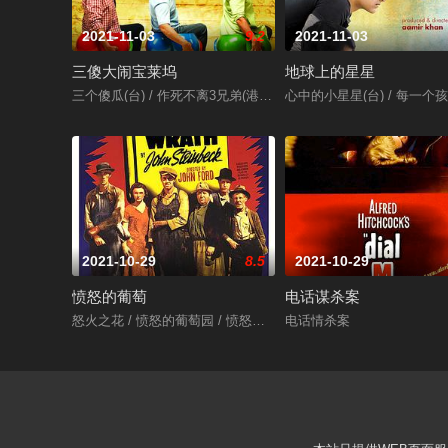
2021-11-03
9.2
2021-11-03
三傻大闹宝莱坞
地球上的星星
三个傻瓜(台) / 作死不离3兄弟(港) / 三个白痴 / 三个傻蛋 / 三个呆瓜 / 
心中的小星星(台) / 每一个孩子都是特别的
2021-10-29
8.5
2021-10-29
愤怒的葡萄
电话谋杀案
怒火之花 / 愤怒的葡萄园 / 愤怒的葡萄
电话情杀案