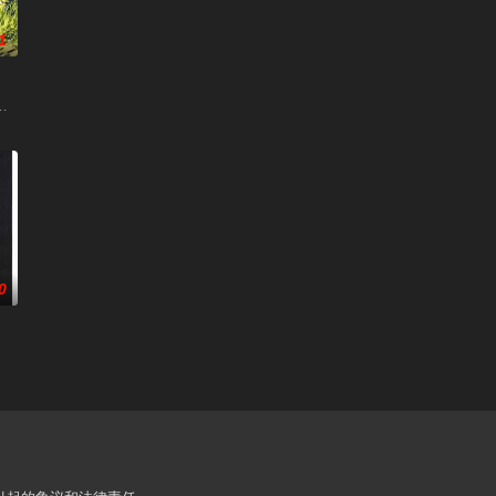
1
 / Howl's Moving Castle / Hauru no ugoku shiro
0