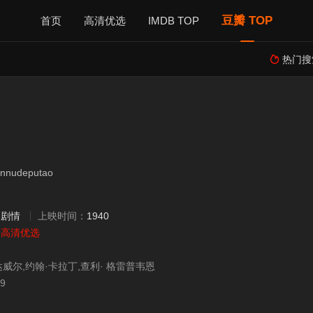
豆瓣 TOP
首页
高清优选
IMDB TOP
热门搜

nudeputao
：
剧情
上映时间：
1940
：
高清优选
达威尔,约翰·卡拉丁,查利· 格雷普韦恩
29