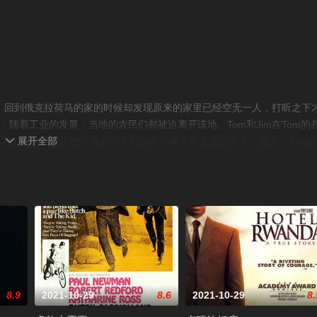
Fonda饰）回到俄克拉荷马的家的时候却发现原来的家里已经空无一人，打听之下
）口中得知，随着工业的发展，当地的农民们都被迫离开该地。Tom和Jim在Tom的
展开全部
新的工作。一家人把所有的行李都放在一辆卡车上便出发了。路上，Tom

那里工作，他们在那里安顿了下来。然而Jim却意外死亡，Tom为了给他
身的地方，无家可归的农民们到底路在何方.....本片改编自斯坦贝克的
8.9
2021-10-29
8.6
2021-10-29
8.