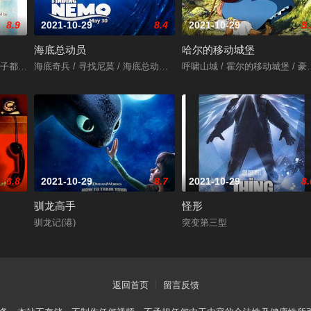
8.9
2021-10-29
8.4
2021-10-29
9.
海底总动员
哈尔的移动城堡
三生万悟 / 寻找兰彻 / Three Idiots
 / तारे ज़मीन पर / Like Stars on Earth
海底奇兵 / 寻找尼莫 / 海底总动员3D / Finding Nemo 3D
呼啸山城 / 霍尔的移动城堡 / 豪尔的机动城堡
8.8
2021-10-29
8.7
2021-10-29
8.
驯龙高手
怪形
驯龙记(港)
突变第三型
返回首页
留言反馈