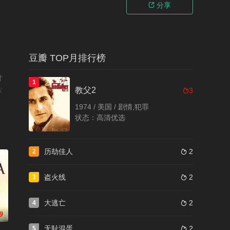
分享

豆瓣 TOP月排行榜
才
1
教父2
叔
3

的祖
1974 / 美国 / 剧情,犯罪
报
状态：高清优选
同
历劫佳人
2
2

盗火线
2
3

大逃亡
2
4

9
无耻混蛋
2
5
