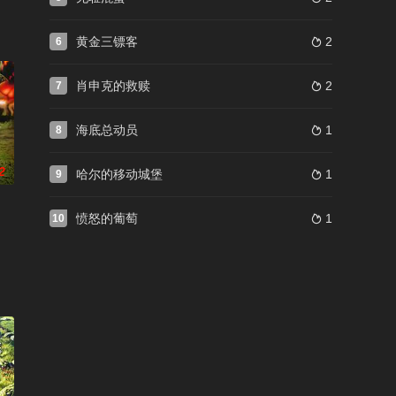
黄金三镖客
2
6

肖申克的救赎
2
7

海底总动员
1
8

2
哈尔的移动城堡
1
9

愤怒的葡萄
1
10
