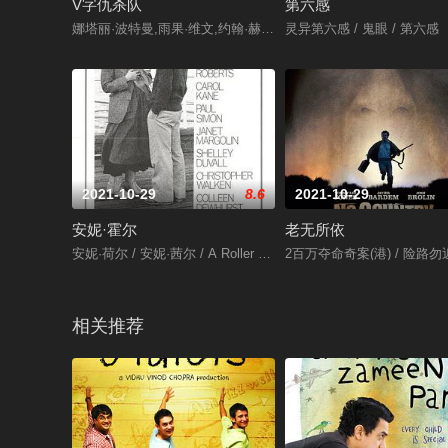
V字仇杀队
第六感
娜塔丽·波特曼,雨果·维文,约翰·赫特,斯蒂芬·瑞,斯蒂芬·弗雷,詹姆
灵异第六感 / 鬼眼 / 第六感
2021-10-29
8.6
2021-10-29
安妮·霍尔
老无所依
安妮·荷尔 / 安妮·茜尔 / A Roller Coaster Named Desire / Anhedo
2百万夺命奇案(港) / 险路勿近
相关推荐