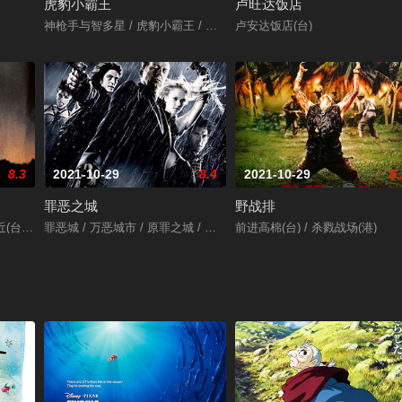
虎豹小霸王
卢旺达饭店
斯·麦克提格
神枪手与智多星 / 虎豹小霸王 / 智多星布奇与太阳舞小子
卢安达饭店(台)
8.3
2021-10-29
8.4
2021-10-29
8.
罪恶之城
野战排
nia
(台) / 人心不古
罪恶城 / 万恶城市 / 原罪之城 / 罪恶都市 / 罪恶之城
前进高棉(台) / 杀戮战场(港)