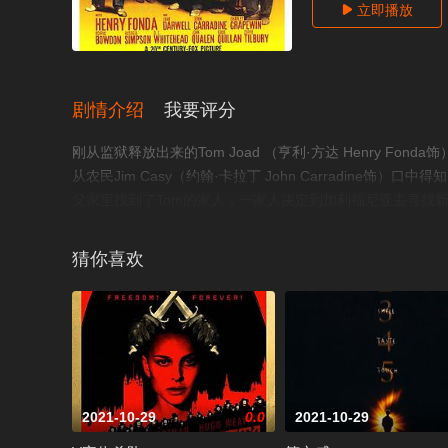
立即播放

剧情介绍
我要评分
刚从监狱释放出来的Tom Joad （亨利·方达 Henry 
从农民Jim Casy（约翰·卡拉丁 John Carradine饰
父家里找到了Tom的家人，一家人决定到加利福尼亚去寻找
母去世了。他们发现了一个地方，专门召集像他们这样的人在
仇也杀了人，只能匆匆逃亡。一家人只能离开，去寻找下一个安
猜你喜欢
名小说，获1941年奥斯卡最佳导演奖。©豆瓣
2021-10-29
0.0
2021-10-29