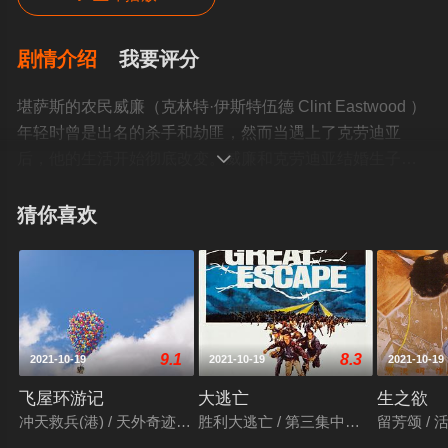
剧情介绍
我要评分
堪萨斯的农民威廉（克林特·伊斯特伍德 Clint Eastwood ）
年轻时曾是出名的杀手和劫匪，然而当遇上了克劳迪亚
后，他的生活开始彻底改变。威廉和克劳迪亚结婚生子

后，洗手不干，一家人过着幸福的生活。好景不长，克劳
迪亚不久故去，威廉独立带着两个孩子过着清贫宁静的生
猜你喜欢
活。这时，该地区发生了一起牛仔醉酒殴打妓女并将其毁
容的恶性事件，坏蛋警长达格特（吉恩·哈克曼 Gene
Hackman 饰）只将此事草草了结，凶手仍逍遥法外。当地
妓女纷纷捐钱，要求悬红1000美金请杀手来伸张正义。“思
科菲尔德小子”找到威廉，要求合伙干这票买卖。为了给孩
9.1
8.3
2021-10-19
2021-10-19
2021-10-19
子们一个幸福富足的家庭，威廉终于答应再次出山。©豆瓣
飞屋环游记
大逃亡
生之欲
冲天救兵(港) / 天外奇迹(台) / 飞屋历险记
胜利大逃亡 / 第三集中营 / 绝处逢生 /
留芳颂 / 活下去 