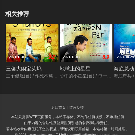
相关推荐
9.2
8.9
2021-11-03
2021-11-03
2021-10-29
三傻大闹宝莱坞
地球上的星星
海底总动
三个傻瓜(台) / 作死不离3兄弟(港) / 三个白痴 / 三个傻蛋 / 三个呆瓜 / 
心中的小星星(台) / 每一个孩子都是特别的 / तारे 
海底奇兵 / 
返回首页
留言反馈
本站只提供WEB页面服务，本站不存储、不制作任何视频，不承担任何
由于内容的合法性及健康性所引起的争议和法律责任。
若本站收录内容侵犯了您的权益，请附说明联系邮箱，本站将第一时间处理。
© 2026 www.mstars.xyz E-Mail：benmillerlion#protonmail.com