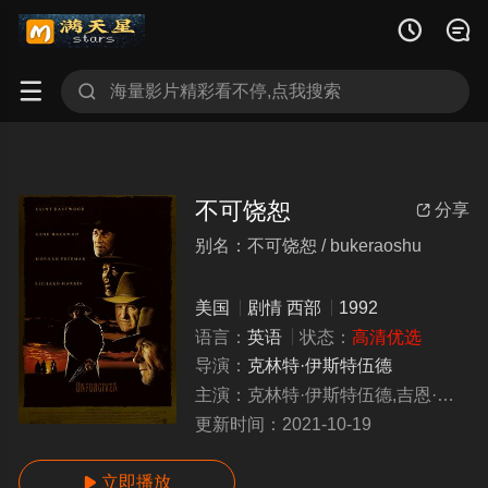




不可饶恕
分享

别名：不可饶恕 / bukeraoshu
美国
剧情
西部
1992
语言：
英语
状态：
高清优选
导演：
克林特·伊斯特伍德
主演：
克林特·伊斯特伍德,吉恩·哈克曼,摩根·弗里曼,理查德·哈里斯
更新时间：
2021-10-19
立即播放
