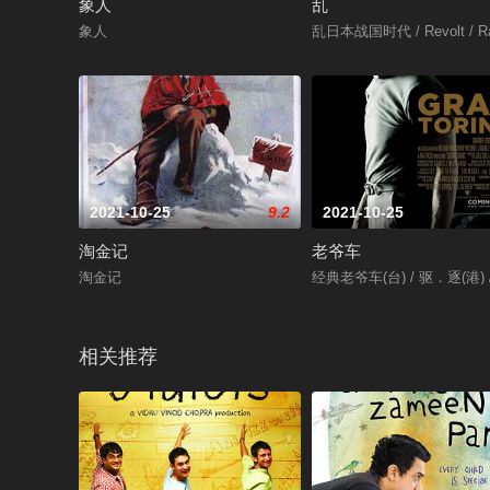
象人
乱
象人
乱日本战国时代 / Revolt / R
2021-10-25
9.2
2021-10-25
淘金记
老爷车
淘金记
经典老爷车(台) / 驱．逐(港)
相关推荐