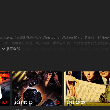
克里斯托弗•沃肯 Christopher Walken 饰）、史蒂芬（约翰•
t De Niro 饰）即将奔赴前线。离开前夕，史蒂芬和另一个好友兼女友安吉拉结
展开全部
了，残忍的越军逼他们玩“俄罗斯轮盘”游戏，迈克尔乘机夺了越军士兵的

了。迈克尔和史蒂芬最终顺利回到了美国，但史蒂芬终身残废了，住在疗
他经常受到从西贡寄来的匿名的汇款，迈克尔断定一定是尼克。为了找回
8.9
2021-10-25
8.5
2021-10-25
8.