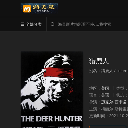
全部分类


猎鹿人
别名：猎鹿人 / lielure
地区：
美国
类型
语言：
英语
状态
导演：
迈克尔·西米诺
主演：
梅丽尔·斯特里
更新时间：
2021-10-