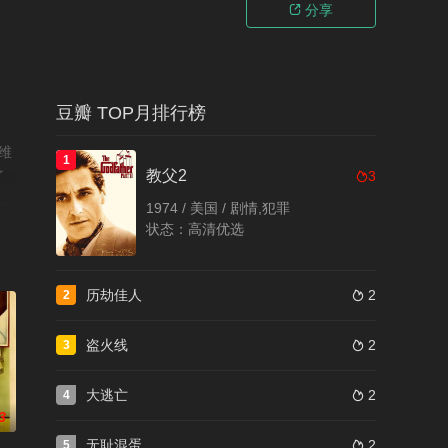
分享

豆瓣 TOP月排行榜
萨维
1
教父2
了
3

1974 / 美国 / 剧情,犯罪
养院
状态：高清优选
好兄
历劫佳人
2
2

盗火线
2
3

大逃亡
2
4

3
无耻混蛋
2
5
