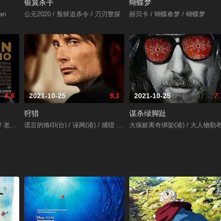
银翼杀手
蝴蝶梦
an
公元2020 / 叛狱追杀令 / 刀刃警探
丽贝卡 / 蝴蝶春梦 / 蝴蝶梦
8.6
2021-10-25
9.1
2021-10-25
7.
狩猎
谋杀绿脚趾
 / 老爷车
谎言的烙印(台) / 诬网(港) / 捕猎 / The Hunt
大保龄离奇绑架(港) / 大人物勒