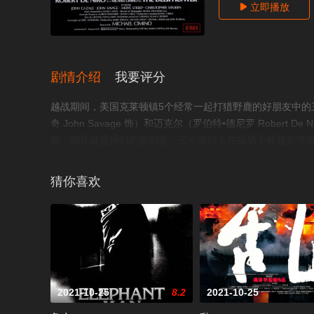
立即播放

剧情介绍
我要评分
越战期间，美国克莱顿镇5个经常一起打猎野鹿的好朋友中的三人尼克（
奇 John Savage 饰）和迈克尔（罗伯特•德尼罗 Rober
婚，婚礼就是他们的告别会。三个年轻人在战场上被越军俘虏
枪。虽然顺利三个好友逃了出来，但在逃亡过程中他们失散
不愿回家拖累家人。越战结束前夕，迈克尔从史蒂芬处得知
猜你喜欢
弟，迈克尔决定再次冒险闯荡越南。©豆瓣
2021-10-25
8.2
2021-10-25