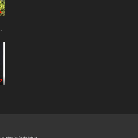
1
 / Howl's Moving Castle / Hauru no ugoku shiro
0