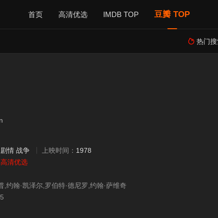
豆瓣 TOP
首页
高清优选
IMDB TOP
热门搜

n
：
剧情
战争
上映时间：
1978
：
高清优选
普,约翰·凯泽尔,罗伯特·德尼罗,约翰·萨维奇
25