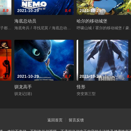
8.9
2021-10-29
8.4
2021-10-29
9.
海底总动员
哈尔的移动城堡
三生万悟 / 寻找兰彻 / Three Idiots
 / तारे ज़मीन पर / Like Stars on Earth
海底奇兵 / 寻找尼莫 / 海底总动员3D / Finding Nemo 3D
呼啸山城 / 霍尔的移动城堡 / 豪尔的机动城堡
8.8
2021-10-29
8.7
2021-10-29
8.
驯龙高手
怪形
驯龙记(港)
突变第三型
返回首页
留言反馈