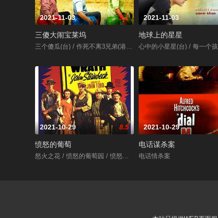
2021-11-03
9.2
2021-11-03
三傻大闹宝莱坞
地球上的星星
三个傻瓜(台) / 作死不离3兄弟(港) / 三个白痴 / 三个傻蛋 / 三个呆瓜 / 
心中的小星星(台) / 每一个孩子都是特别的
2021-10-29
8.5
2021-10-29
愤怒的葡萄
电话谋杀案
怒火之花 / 愤怒的葡萄园 / 愤怒的葡萄
电话情杀案