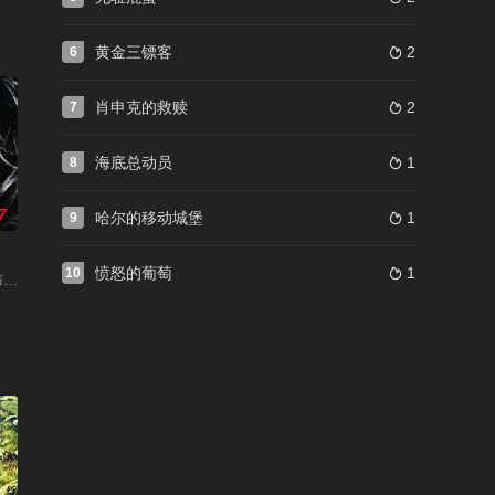
黄金三镖客
2
6

肖申克的救赎
2
7

海底总动员
1
8

7
哈尔的移动城堡
1
9

愤怒的葡萄
1
10

布斯基 / 勒布斯基老大 / 利布斯基老大 / 了不起的勒布斯基 / 了不起的勒博斯基