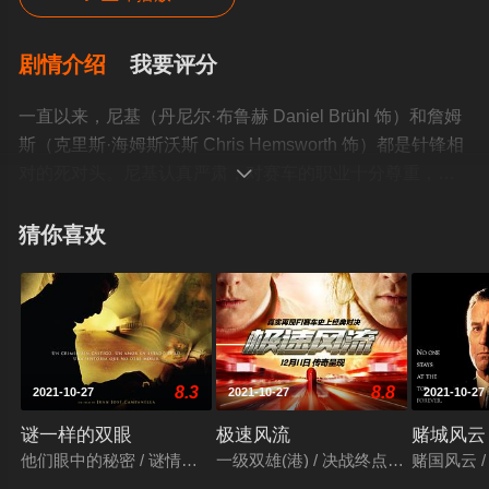
剧情介绍
我要评分
一直以来，尼基（丹尼尔·布鲁赫 Daniel Brühl 饰）和詹姆
斯（克里斯·海姆斯沃斯 Chris Hemsworth 饰）都是针锋相
对的死对头。尼基认真严肃，对赛车的职业十分尊重，詹

姆斯喜欢铤而走险，将赛车作为自己寻花问柳的筹码，虽
然两人有着截然不同的个性，但他们之间的较量却从未停
猜你喜欢
止过。为了改变自己不够成熟的性格，詹姆斯和偶然遇见
的名模苏西（奥利维亚·王尔德 Olivia Wilde 饰）结婚了，
尼基亦找到了自己的一生挚爱并且加入了法拉利车队，而
此时生活已经走上了下坡路的詹姆斯则加入了麦克拉伦车
队，一对冤家再次站在了人生的战场之上。一次比赛中，
8.3
8.8
2021-10-27
2021-10-27
2021-10-27
天降大雨，尼基出了车祸身受重伤，詹姆斯因此夺得了冠
军。可是，尼基并没有因此而放弃，在极短的时间内，尽
谜一样的双眼
极速风流
赌城风云
管受到了众人的制止，但他依然毅然地回到了赛场上。©豆
他们眼中的秘密 / 谜情追凶(港) / 谜样的双眼 / The Secret in Their 
一级双雄(港) / 决战终点线(台) / F1双
赌国风云 /
瓣