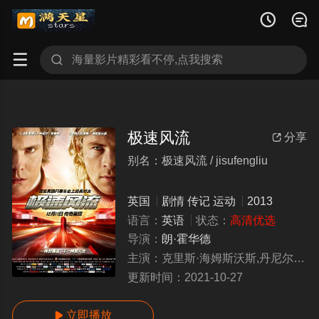




极速风流
分享

别名：极速风流 / jisufengliu
英国
剧情
传记
运动
2013
语言：
英语
状态：
高清优选
导演：
朗·霍华德
主演：
克里斯·海姆斯沃斯,丹尼尔·布鲁尔,奥利维亚·王尔德,亚历山德拉·玛丽亚·拉娜
更新时间：
2021-10-27
立即播放
