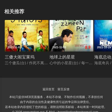
相关推荐
9.2
8.9
2021-11-03
2021-11-03
2021-10-29
三傻大闹宝莱坞
地球上的星星
海底总动
三个傻瓜(台) / 作死不离3兄弟(港) / 三个白痴 / 三个傻蛋 / 三个呆瓜 / 
心中的小星星(台) / 每一个孩子都是特别的 / तारे 
海底奇兵 / 
返回首页
留言反馈
本站只提供WEB页面服务，本站不存储、不制作任何视频，不承担任何
由于内容的合法性及健康性所引起的争议和法律责任。
若本站收录内容侵犯了您的权益，请附说明联系邮箱，本站将第一时间处理。
© 2026 www.mstars.xyz E-Mail：benmillerlion#protonmail.com