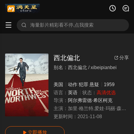




西北偏北
分享

别名：西北偏北 / xibeipianbei
美国
动作
犯罪
悬疑
1959
语言：
英语
状态：
高清优选
导演：
阿尔弗雷德·希区柯克
主演：
加里·格兰特,爱娃·玛丽·森特,詹姆斯·梅森,洁茜·罗伊丝·兰迪斯
更新时间：
2021-11-08
立即播放
