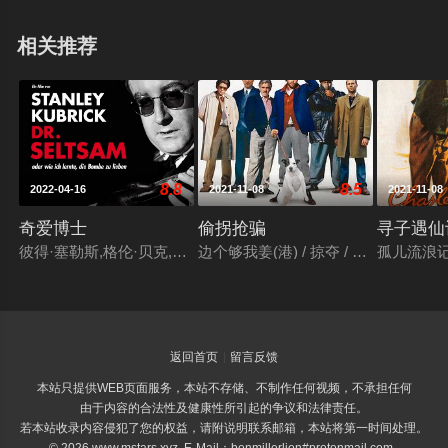
相关推荐
8.8
8.5
2022-04-16
2021-11-08
2021-11-08
奇爱博士
偷拐抢骗
寻子遇仙
彼得·塞勒斯,格伦·贝克,詹姆斯·厄尔·琼斯,乔治·C·斯科特,谢恩·里
边个够我姜(港) / 掠夺 / 贪得无厌 / 
孤儿流浪记
返回首页
留言反馈
本站只提供WEB页面服务，本站不存储、不制作任何视频，不承担任何
由于内容的合法性及健康性所引起的争议和法律责任。
若本站收录内容侵犯了您的权益，请附说明联系邮箱，本站将第一时间处理。
© 2026 www.mstars.xyz E-Mail：benmillerlion#protonmail.com