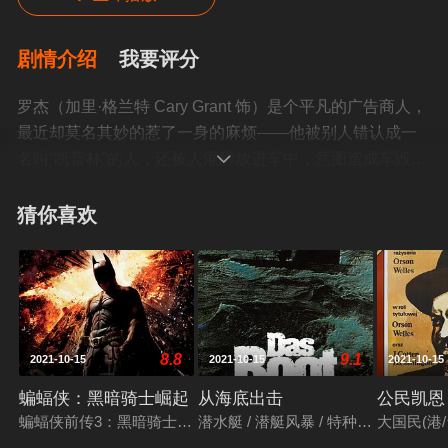
剧情介绍
我要评分
罗杰（加里·格兰特 Cary Grant 饰）是个平凡的广告商人，
最近却莫名其妙的惹了一身的麻烦——他被别人错认成一
名叫“凯普林”的人，还被人灌醉放进车中，意图造成车毁人

亡，命大的罗杰却顺利逃过这一劫。这个离奇的经历让罗
杰又后怕又好奇，为了证明自己的清白，他非要找出真正
猜你喜欢
的 “凯普林”不可。噩运在纠缠罗杰。他一路设法摆脱追杀，
一边千里追踪凯普林的线索。他跳上了一趟开往芝加哥的
列车，车上巧遇娇娃坎多（爱娃·玛丽·森特 Eva Marie
Saint 饰），愿意助他一臂之力。眼看就快可以约见凯普
林，事情却又起了波澜——他不但没有见到凯普林，还随
8.8
9.1
2021-10-15
2021-10-15
2021-10-15
之陷入了又一场危机当中。真相越来越扑朔迷离，拉什莫
山的总统雕像，也成了一场生死搏斗的大舞台。©豆瓣
蝙蝠侠：黑暗骑士崛起
从海底出击
公民凯恩
蝙蝠侠前传3：黑暗骑士崛起 / 黑暗骑士：黎明升起(台) / 蝙蝠侠：夜神起义(港)
潜水艇 / 潜艇风暴 / 特种任务 / 特殊任务 /
大国民(港/