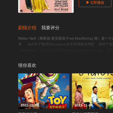
立即播放

剧情介绍
我要评分
Walter Neff（弗莱德·麦克莫瑞 Fred MacMurr
事......Neff为了取得Dietrichson先生的保险代理权，来到了他的
Dietrichson（芭芭拉·斯坦威克 Barbara Stanwyc
第二次拜访中，Neff终于控制不住自己的欲望，愿意参与Phylli
假象，以骗取“双重保险”。一切进行的非常顺利，Dietrichso
猜你喜欢
的好友保险调查员Barton Keyes （爱德华·罗宾逊 Edward 
M. Cain于1943年出版的同名小说，由导演比利·怀尔德
豆瓣
2021-11-08
8.5
2021-11-08