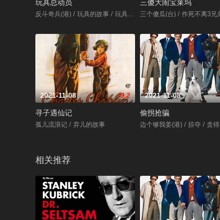
玩具总动员
三傻大闹宝莱坞
反斗奇兵(港) / 玩具的故事 / 玩具总动员
三个傻瓜(台) / 作死不离3兄弟(港
2021-11-08
9.2
2021-11-08
寻子遇仙记
偷拐抢骗
孤儿流浪记 / 弃儿的故事
边个够我姜(港) / 掠夺 / 贪
相关推荐