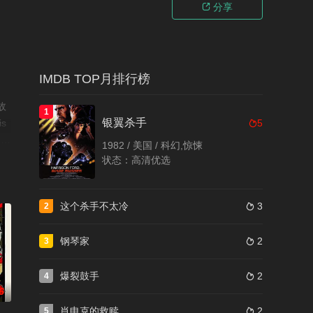
分享

IMDB TOP月排行榜
故
1
银翼杀手
s
5

。在
1982 / 美国 / 科幻,惊悚
的
状态：高清优选
f
s
这个杀手不太冷
3
。©
2

钢琴家
2
3

爆裂鼓手
2
4

6
肖申克的救赎
2
5
