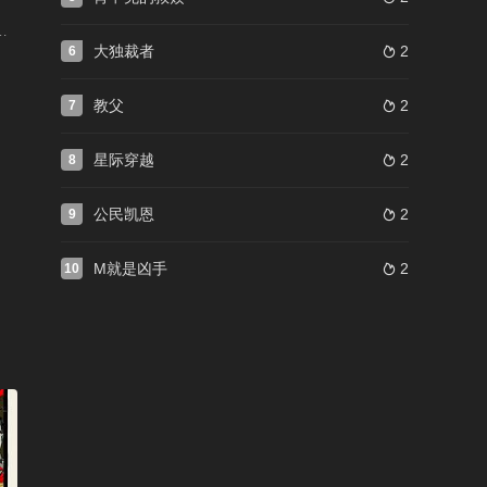
) / 无良杂种 / 无良杂军 / 戴罪立功 / 无良杂牌军 / 混蛋野战队
大独裁者
2
6

教父
2
7

星际穿越
2
8

公民凯恩
2
9

M就是凶手
2
10
