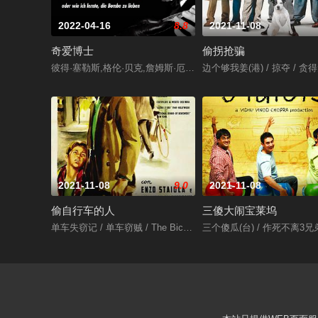
2022-04-16
8.8
2021-11-08
奇爱博士
偷拐抢骗
彼得·塞勒斯,格伦·贝克,詹姆斯·厄尔·琼斯,乔治·C·斯科特,谢恩·里
边个够我姜(港) / 掠夺 / 贪
2021-11-08
9.0
2021-11-08
偷自行车的人
三傻大闹宝莱坞
单车失窃记 / 单车窃贼 / The Bicycle Thieves
三个傻瓜(台) / 作死不离3兄弟(港