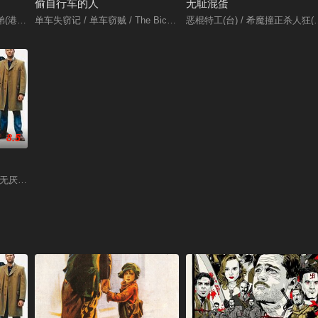
偷自行车的人
无耻混蛋
) / 三个白痴 / 三个傻蛋 / 三个呆瓜 / 三生万悟 / 寻找兰彻 / Three Idiots
单车失窃记 / 单车窃贼 / The Bicycle Thieves
恶棍特工(台) / 希魔撞正杀人狂(港
8.5
得无厌 / 偷蒙拐骗