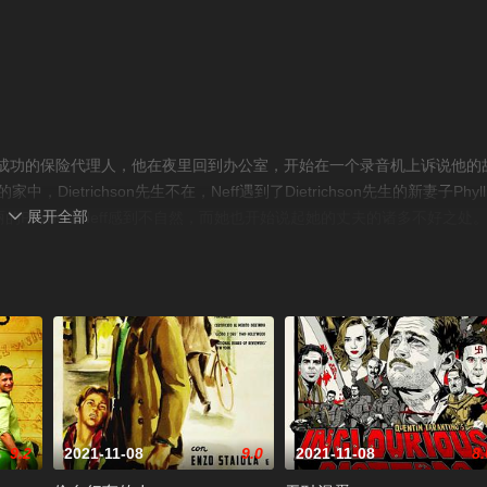
ay 饰）是一个成功的保险代理人，他在夜里回到办公室，开始在一个录音机上诉说他的
家中，Dietrichson先生不在，Neff遇到了Dietrichson先生的新妻子Phylli
展开全部
k 饰）。美丽的Phyllis让Neff感到不自然，而她也开始说起她的丈夫的诸多不好之处

s的杀夫计划。Neff计划在Dietrichson先生坐火车的时候制造他失足摔下
n先生死掉了，Neff和Phyllis两人的爱情和金钱似乎都有了保障。然而，Nef
G. Robinson 饰）却觉得事有蹊跷，开始调查整个事件......本片改编自Jame
和侦探小说作家雷蒙德·钱德勒共同编剧，获第17届奥斯卡最佳影片等7项提名
9.2
2021-11-08
9.0
2021-11-08
8.