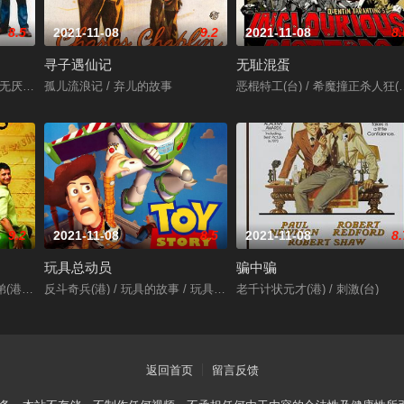
8.5
2021-11-08
9.2
2021-11-08
8.
寻子遇仙记
无耻混蛋
默,彼得·布尔,特蕾西·里德,斯利姆·佩金斯,斯特林·海登
得无厌 / 偷蒙拐骗
孤儿流浪记 / 弃儿的故事
恶棍特工(台) / 希魔撞正杀人狂(港
9.2
2021-11-08
8.5
2021-11-08
8.
玩具总动员
骗中骗
) / 三个白痴 / 三个傻蛋 / 三个呆瓜 / 三生万悟 / 寻找兰彻 / Three Idiots
反斗奇兵(港) / 玩具的故事 / 玩具总动员
老千计状元才(港) / 刺激(台)
返回首页
留言反馈