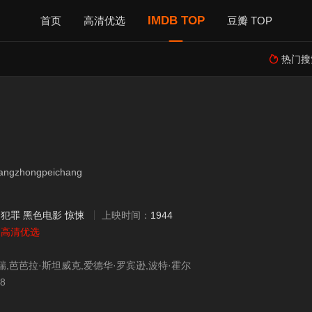
IMDB TOP
首页
高清优选
豆瓣 TOP
热门搜

gzhongpeichang
：
犯罪
黑色电影
惊悚
上映时间：
1944
：
高清优选
瑞,芭芭拉·斯坦威克,爱德华·罗宾逊,波特·霍尔
08