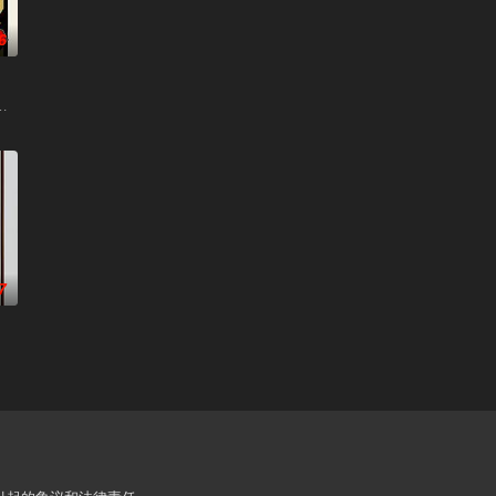
6
) / 无良杂种 / 无良杂军 / 戴罪立功 / 无良杂牌军 / 混蛋野战队
7