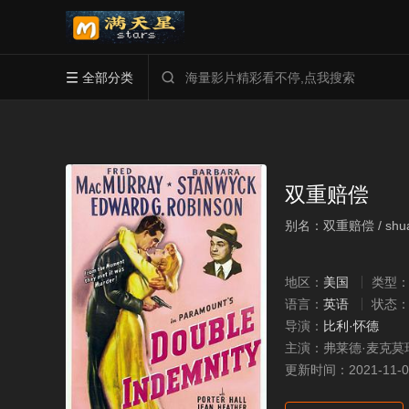
全部分类


双重赔偿
别名：双重赔偿 / shuan
地区：
美国
类型
语言：
英语
状态
导演：
比利·怀德
主演：
弗莱德·麦克莫
更新时间：
2021-11-