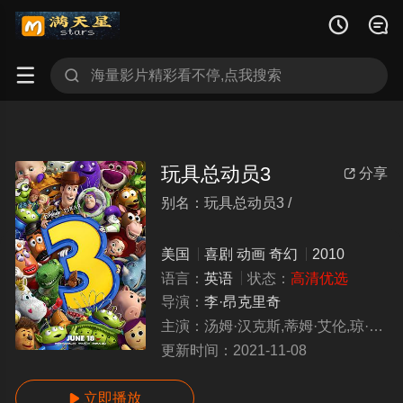




玩具总动员3
分享

别名：玩具总动员3 /
wanjuzongdongyuan3
美国
喜剧
动画
奇幻
2010
语言：
英语
状态：
高清优选
导演：
李·昂克里奇
主演：
汤姆·汉克斯,蒂姆·艾伦,琼·库萨克,尼德·巴蒂
更新时间：
2021-11-08
立即播放
