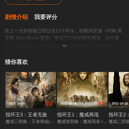
剧情介绍
我要评分
距上一次的冒险已经过去11个年头，转眼间安迪（约翰·莫
里斯 John Morris 配音）变成了17岁的阳光男孩。这年夏
天，安迪即将开始大学生活，他必须将自己的房间收拾整

齐留给妹妹。此前，伍迪（汤姆·汉克斯 Tom Hanks 配音）
与巴斯光年（蒂姆·艾伦 Tim Allen 配音）等玩具一直期待
猜你喜欢
安迪再和他们玩耍，但是随着岁月的流逝，他们被冷落在
箱子里很久了。安迪十分珍惜这些童年的玩伴，于是准备
将他们收在阁楼。谁曾想，妈妈却把玩具们当作废物扔到
街道上。玩具们误解了安迪，于是愤然出走，宁可被捐赠
到阳光之家幼儿园。伍迪尽力劝解大家，却收效甚微，只
9.2
9.0
2021-10-10
2021-10-10
2021-10-10
得独自黯然离开。巴斯光年他们原本以为将重新回到往昔
的快乐时光，不料却陷入一场阴谋之中……©豆瓣
指环王3：王者无敌
指环王1：魔戒再现
指环王2
魔戒三部曲：王者再临(台/港) / 指环王III：王者无敌 / 魔戒3：
魔戒首部曲：魔戒现身 / 指环王I：护戒
魔戒二部曲