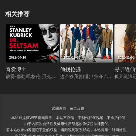
相关推荐
8.8
8.5
2022-04-16
2021-11-08
2021-11-08
奇爱博士
偷拐抢骗
寻子遇仙
彼得·塞勒斯,格伦·贝克,詹姆斯·厄尔·琼斯,乔治·C·斯科特,谢恩·里
边个够我姜(港) / 掠夺 / 贪得无厌 / 
孤儿流浪记
返回首页
留言反馈
本站只提供WEB页面服务，本站不存储、不制作任何视频，不承担任何
由于内容的合法性及健康性所引起的争议和法律责任。
若本站收录内容侵犯了您的权益，请附说明联系邮箱，本站将第一时间处理。
© 2026 www.mstars.xyz E-Mail：benmillerlion#protonmail.com