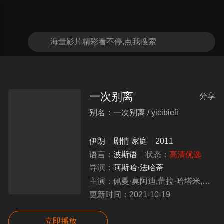




一次别离
分享

别名：一次别离 / yicibieli
伊朗
剧情
家庭
2011
语言：
波斯语
状态：
高清优选
导演：
阿斯哈·法哈蒂
主演：
佩曼·莫阿迪,蕾拉·哈塔米,萨瑞·巴亚特,沙哈布·侯赛尼
更新时间：
2021-10-19
立即播放
