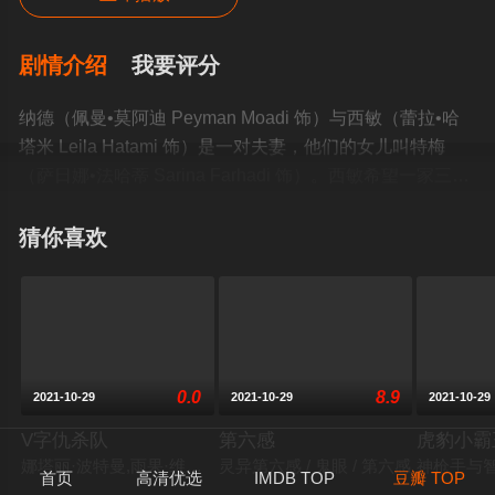
剧情介绍
我要评分
纳德（佩曼•莫阿迪 Peyman Moadi 饰）与西敏（蕾拉•哈
塔米 Leila Hatami 饰）是一对夫妻，他们的女儿叫特梅
（萨日娜•法哈蒂 Sarina Farhadi 饰）。西敏希望一家三口

移居国外，但是纳德坚决反对，原因是纳德的父亲患有老
年痴呆症需要照顾。两人为此对薄公堂，准备离婚，但是
猜你喜欢
法院驳回了她的请求。西敏赌气回了娘家。西敏走后，纳
德分身乏术，聘请了一位护工瑞茨（萨瑞•巴亚特 Sareh
Bayat 饰）照顾父亲。但是，父亲如厕问题始终困扰瑞茨，
依《古兰经》教义，她感到禁忌重重。瑞茨的女儿陪伴在
她左右，也令她分神。几个回合下来，纳德某次回家发
0.0
8.9
2021-10-29
2021-10-29
2021-10-29
现，父亲被绑在床上，出离愤怒的他推倒了瑞茨。没想到
怀孕的瑞茨竟然流产，瑞茨丈夫怒不可遏将纳德告上了法
V字仇杀队
第六感
虎豹小霸




庭，他们各执一词，然而真相却出人意料……本片在61届
娜塔丽·波特曼,雨果·维文,约翰·赫特,斯蒂芬·瑞,斯蒂芬·弗雷,詹姆
灵异第六感 / 鬼眼 / 第六感
神枪手与智
首页
高清优选
IMDB TOP
豆瓣 TOP
柏林电影节获金熊奖、最佳女演员和最佳男演员银熊奖。©