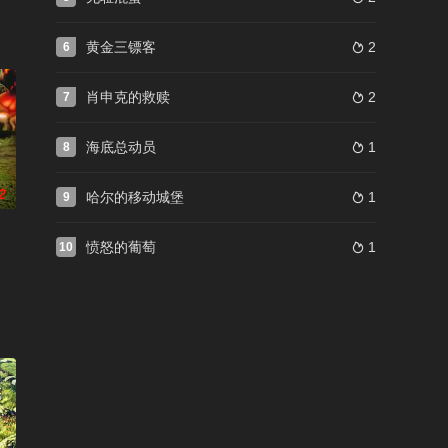
黄金三镖客
2
6

肖申克的救赎
2
7

海底总动员
1
8

2
哈尔的移动城堡
1
9

愤怒的葡萄
1
10
