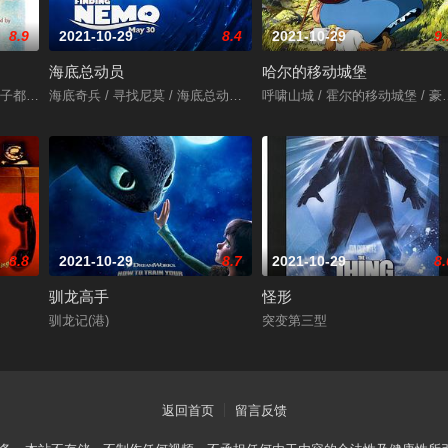
8.9
2021-10-29
8.4
2021-10-29
9.
海底总动员
哈尔的移动城堡
三生万悟 / 寻找兰彻 / Three Idiots
 / तारे ज़मीन पर / Like Stars on Earth
海底奇兵 / 寻找尼莫 / 海底总动员3D / Finding Nemo 3D
呼啸山城 / 霍尔的移动城堡 / 豪尔的机动城堡
8.8
2021-10-29
8.7
2021-10-29
8.
驯龙高手
怪形
驯龙记(港)
突变第三型
返回首页
留言反馈