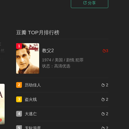
分享

豆瓣 TOP月排行榜
在
1
教父2
。然
3

感受
1974 / 美国 / 剧情,犯罪
至亲
状态：高清优选
历劫佳人
2
2

盗火线
2
3

大逃亡
2
4

9
无耻混蛋
2
5
