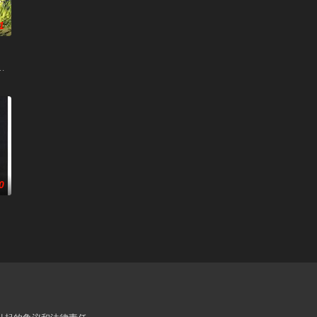
1
 / Howl's Moving Castle / Hauru no ugoku shiro
0