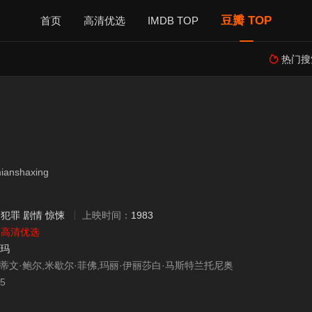
豆瓣 TOP
首页
高清优选
IMDB TOP
热门搜

nshaxing
：
犯罪
剧情
惊悚
上映时间：
1983
：
高清优选
尔玛
斯蒂文·鲍尔,米歇尔·菲佛,玛丽·伊丽莎白·马斯特兰托尼奥
25