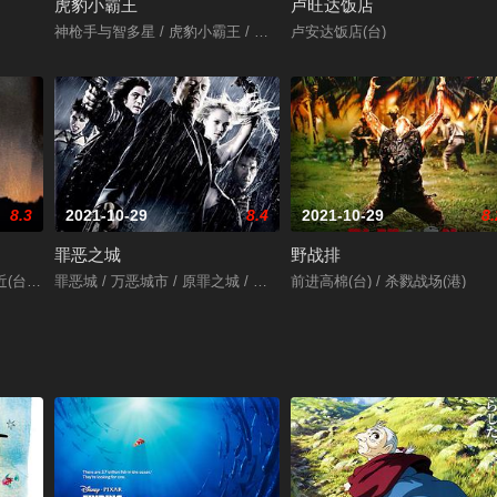
虎豹小霸王
卢旺达饭店
斯·麦克提格
神枪手与智多星 / 虎豹小霸王 / 智多星布奇与太阳舞小子
卢安达饭店(台)
8.3
2021-10-29
8.4
2021-10-29
8.
罪恶之城
野战排
nia
(台) / 人心不古
罪恶城 / 万恶城市 / 原罪之城 / 罪恶都市 / 罪恶之城
前进高棉(台) / 杀戮战场(港)