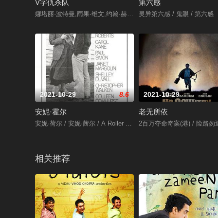
V字仇杀队
第六感
娜塔丽·波特曼,雨果·维文,约翰·赫特,斯蒂芬·瑞,斯蒂芬·弗雷,詹姆
灵异第六感 / 鬼眼 / 第六感
2021-10-29
8.6
2021-10-29
安妮·霍尔
老无所依
安妮·荷尔 / 安妮·茜尔 / A Roller Coaster Named Desire / Anhedo
2百万夺命奇案(港) / 险路勿近
相关推荐