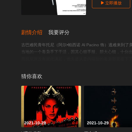
立即播放

剧情介绍
我要评分
古巴难民青年托尼（阿尔•帕西诺 Al Pacino 饰）逃
当地的一个毒枭手下干活，因其心狠手辣、胆大心细，十分
而托尼并没有就此满足，他先是从委内瑞拉的毒枭那里接下
到威胁时已经太晚了，托尼将老大干掉然后一统了迈阿密毒
的家人、好兄弟都充满怀疑。疑心使他逐渐走上了不归路！©
猜你喜欢
2021-10-29
0.0
2021-10-29