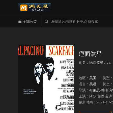
全部分类


疤面煞星
别名：疤面煞星 / bamia
地区：
美国
类型
语言：
英语
状态
导演：
布莱恩·德·帕
主演：
阿尔·帕西诺,
更新时间：
2021-10-