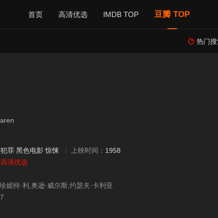
豆瓣 TOP
首页
高清优选
IMDB TOP
热门搜

aren
：
犯罪
黑色电影
惊悚
上映时间：
1958
：
高清优选
珍妮特·利,奥逊·威尔斯,约瑟夫·卡利亚
27