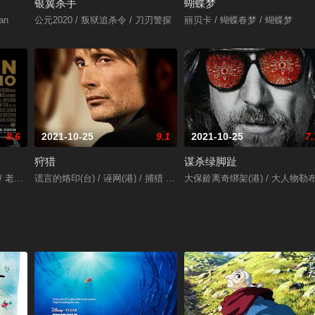
银翼杀手
蝴蝶梦
an
公元2020 / 叛狱追杀令 / 刀刃警探
丽贝卡 / 蝴蝶春梦 / 蝴蝶梦
8.6
2021-10-25
9.1
2021-10-25
7.
狩猎
谋杀绿脚趾
 / 老爷车
谎言的烙印(台) / 诬网(港) / 捕猎 / The Hunt
大保龄离奇绑架(港) / 大人物勒