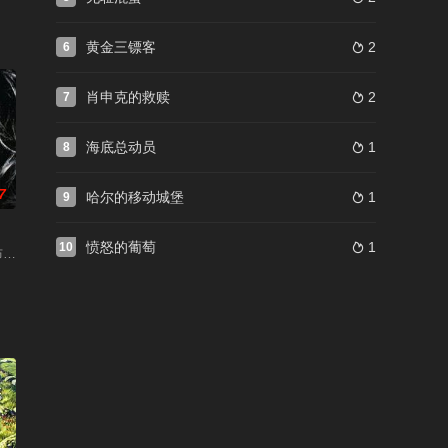
黄金三镖客
2
6

肖申克的救赎
2
7

海底总动员
1
8

7
哈尔的移动城堡
1
9

愤怒的葡萄
1
10

布斯基 / 勒布斯基老大 / 利布斯基老大 / 了不起的勒布斯基 / 了不起的勒博斯基