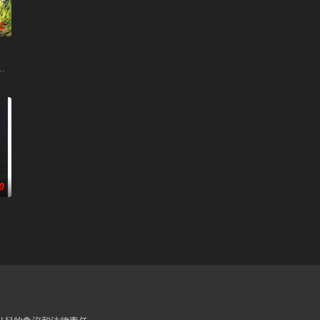
1
 / Howl's Moving Castle / Hauru no ugoku shiro
0