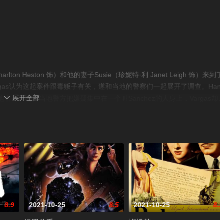
Charlton Heston 饰）和他的妻子Susie（珍妮特·利 Janet Leigh 饰）来到
gas认为这起案件跟毒贩子有关，遂和当地的警察们一起展开了调查。Han
展开全部
长，在当地名声甚响。当地警方把嫌疑集中在一个叫Sanchez的人身上，Vargas却

意认为Sanchez就是犯人。Vargas研究了以前Quinlan办过的案件，对
在旅馆里却被一帮人所绑架并陷害，Vargas怀疑这一切的背后都是Quinla
？本片由执导了《公民凯恩》的奥逊·威尔斯自编自导自演，共有三个版本：195
合威尔斯想法的版本。©豆瓣
8.9
2021-10-25
8.5
2021-10-25
8.