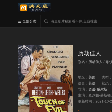
全部分类


历劫佳人
别名：历劫佳人 / lijieji
地区：
美国
类型
语言：
英语
状态
导演：
奥逊·威尔斯
主演：
查尔顿·赫斯顿,
更新时间：
2021-10-