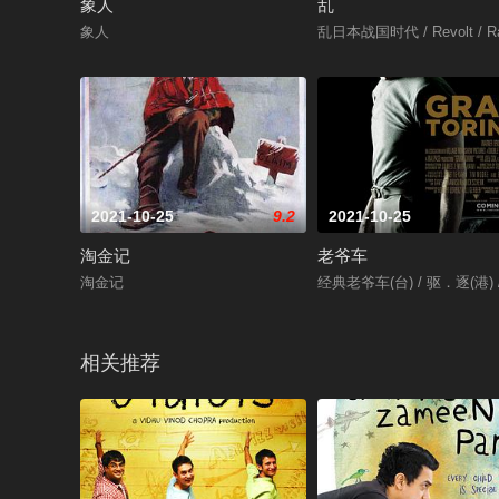
象人
乱
象人
乱日本战国时代 / Revolt / R
2021-10-25
9.2
2021-10-25
淘金记
老爷车
淘金记
经典老爷车(台) / 驱．逐(港)
相关推荐