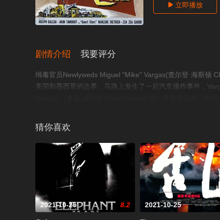
立即播放

剧情介绍
我要评分
缉毒官员Newlyweds Miguel "Mike" Vargas(查尔登·海斯顿 
美国和墨西哥的边界。马路上发生了一起汽车爆炸事件，Var
Quinlan（奥逊·威尔斯 Orson Welles 饰）是警察队
Sanchez的家中发现了证明他不是犯人的证据。然而Quinlan执
赫赫有名的警察队长产生了不少疑问。而Vargas的妻子Susie
猜你喜欢
在操纵。Vargas在和Quinlan的对抗中会有怎样的结局
年发行的版本，1976年的加长版，1998年发现的可能更符
2021-10-25
8.2
2021-10-25