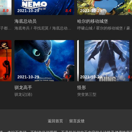
8.9
2021-10-29
8.4
2021-10-29
9.
海底总动员
哈尔的移动城堡
三生万悟 / 寻找兰彻 / Three Idiots
 / तारे ज़मीन पर / Like Stars on Earth
海底奇兵 / 寻找尼莫 / 海底总动员3D / Finding Nemo 3D
呼啸山城 / 霍尔的移动城堡 / 豪尔的机动城堡
8.8
2021-10-29
8.7
2021-10-29
8.
驯龙高手
怪形
驯龙记(港)
突变第三型
返回首页
留言反馈