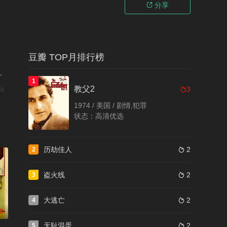
分享

豆瓣 TOP月排行榜
了
1
教父2
k
3

在
1974 / 美国 / 剧情,犯罪
这个
状态：高清优选
n
8
历劫佳人
2
2

盗火线
2
3

大逃亡
2
4

3
无耻混蛋
2
5
