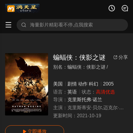




蝙蝠侠：侠影之谜
分享

别名：蝙蝠侠：侠影之谜 /
bianfuxiaxiayingzhimi
美国
剧情
动作
科幻
2005
语言：
英语
状态：
高清优选
导演：
克里斯托弗·诺兰
主演：
克里斯蒂安·贝尔,迈克尔·凯恩,连姆·尼森,凯蒂·霍尔姆斯
更新时间：
2021-10-19
立即播放
