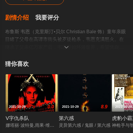
剧情介绍
我要评分
布鲁斯 韦恩（克里斯汀•贝尔 Christian Bale 饰）童年亲眼
目睹了父母在高谭市街头被歹徒枪杀，韦恩充满怒火。在
继承了父亲亿万家产后，韦恩开始环游世界，希望凭自己

的力量复仇和打击犯罪！韦恩为了了解罪犯的心理，在亚
洲他亲自体现了犯罪的感觉，最后被捕入狱。他在狱中遇
猜你喜欢
到了武艺高强的杜卡，杜卡传授了韦恩高强的武艺和坚韧
的意志力。韦恩很快被神秘的影忍者盟看上，忍者大师一
直想邀他加入。韦恩不久发现影忍者盟对自己的家乡高谭
市另有企图，他毅然回到了故乡。韦恩在自己的庄园发现
了一个地下室，从此他多了一个身份—蝙蝠侠。蝙蝠侠开
0.0
8.9
2021-10-29
2021-10-29
2021-10-29
始了对抗笼罩在高谭市的黑暗。©豆瓣
V字仇杀队
第六感
虎豹小霸
娜塔丽·波特曼,雨果·维文,约翰·赫特,斯蒂芬·瑞,斯蒂芬·弗雷,詹姆
灵异第六感 / 鬼眼 / 第六感
神枪手与智