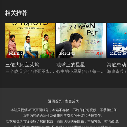
相关推荐
9.2
8.9
2021-11-03
2021-11-03
2021-10-29
三傻大闹宝莱坞
地球上的星星
海底总动
三个傻瓜(台) / 作死不离3兄弟(港) / 三个白痴 / 三个傻蛋 / 三个呆瓜 / 
心中的小星星(台) / 每一个孩子都是特别的 / तारे 
海底奇兵 / 
返回首页
留言反馈
本站只提供WEB页面服务，本站不存储、不制作任何视频，不承担任何
由于内容的合法性及健康性所引起的争议和法律责任。
若本站收录内容侵犯了您的权益，请附说明联系邮箱，本站将第一时间处理。
© 2026 www.mstars.xyz E-Mail：benmillerlion#protonmail.com