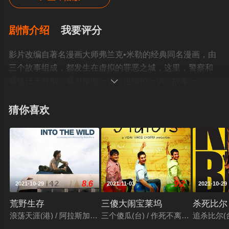
剧情介绍
我要评分
影片改编自著名漫画大师弗兰克•米勒的经典同名漫画，由
三个故事组成，都发生在虚拟的罪恶之城，这里，警察和
暴徒已无分别，暴力摧毁一切，也保护一切。故事一：罪

城容貌丑陋，脾气火爆的马福（米基•洛克 饰），遇上了金
发美女歌蒂，一夜情给了马福从未有过的温暖。然而，醒
猜你喜欢
来之后，马福发现躺在身边的歌蒂被谋杀，自己则面临着
杀人凶手的指控。马福的心被愤怒和复仇的火焰点燃，他
在歌蒂的姐姐温蒂的帮助下，调查事实的真相，寻找杀害
自己爱人的凶手......故事二：狙杀迪怀特(克里夫•欧文 饰)以
前是罪犯，整容后，他成了酒吧招待雪莉的男朋友，并且
8.6
9.2
2021-10-29
2021-11-03
2021-10-29
帮她教训纠缠不清的前男友，有暴力倾向的杰奇(本尼西奥•
德尔托罗 饰)。迪怀特跟踪杰奇一伙到了由妓女帮派统治的
荒野生存
三傻大闹宝莱坞
杀死比尔
老城，杰奇不按规则办事，被妓女们杀死，之后，她们才
浪荡天涯(港) / 阿拉斯加之死(台) / 荒野伴我心
三个傻瓜(台) / 作死不离3兄弟(港) / 三个白
追杀比尔(台
发现，杰奇是警察，他的死，破坏了妓女们和警察之间的