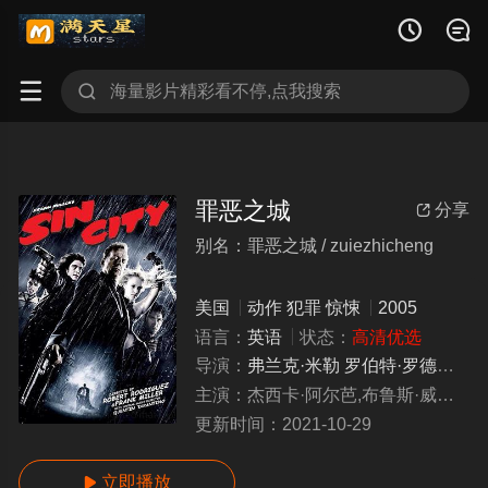




罪恶之城
分享

别名：罪恶之城 / zuiezhicheng
美国
动作
犯罪
惊悚
2005
语言：
英语
状态：
高清优选
导演：
弗兰克·米勒
罗伯特·罗德里格兹
主演：
杰西卡·阿尔芭,布鲁斯·威利斯,克里夫·欧文,本尼西奥·德尔·托罗
更新时间：
2021-10-29
立即播放
