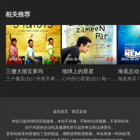
协议。迪怀特必须帮她们掩盖犯罪事实，并且保护她们的
相关推荐
权利......故事三：黄杂种哈迪根(布鲁斯•威利斯 饰)由于心脏
病快退休了，在他警察生涯的最后一小时，哈迪接到情
报，参议员的儿子罗杰绑架了11岁的少女南茜，罗杰是几
起奸杀案的主要嫌疑人，落到他手里凶多吉少。哈迪根单
枪匹马的救出了南希，废掉了罗杰，自己也身受重伤。随
后的八年，罗杰的参议员父亲，利用权势将他关在监狱
9.2
8.9
2021-11-03
2021-11-03
2021-10-29
中，逼他为罗杰顶罪，哈迪根一直没有屈服，而南希化名
三傻大闹宝莱坞
地球上的星星
海底总动
为科里迪娅的来信则是她生活中的唯一慰藉。南希的来信
三个傻瓜(台) / 作死不离3兄弟(港) / 三个白痴 / 三个傻蛋 / 三个呆瓜 / 
心中的小星星(台) / 每一个孩子都是特别的 / तारे 
海底奇兵 / 
突然中断了，这让哈迪根很不安，他不得不放弃反抗，以
认罪来换取假释，寻找保护南希。他并不知道，一直在暗
中跟踪他的怪物黄杂种，将让他和南希重新陷入危险之
中......©豆瓣
返回首页
留言反馈
本站只提供WEB页面服务，本站不存储、不制作任何视频，不承担任何
由于内容的合法性及健康性所引起的争议和法律责任。
若本站收录内容侵犯了您的权益，请附说明联系邮箱，本站将第一时间处理。
© 2026 www.mstars.xyz E-Mail：benmillerlion#protonmail.com