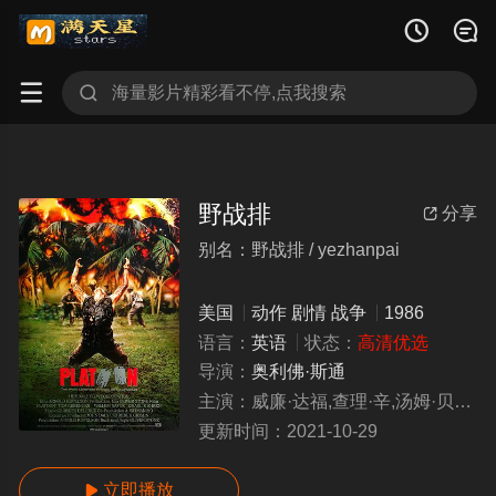




野战排
分享

别名：野战排 / yezhanpai
美国
动作
剧情
战争
1986
语言：
英语
状态：
高清优选
导演：
奥利佛·斯通
主演：
威廉·达福,查理·辛,汤姆·贝伦杰,凯斯·大卫
更新时间：
2021-10-29
立即播放
