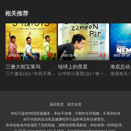
相关推荐
9.2
8.9
2021-11-03
2021-11-03
2021-10-29
三傻大闹宝莱坞
地球上的星星
海底总动
三个傻瓜(台) / 作死不离3兄弟(港) / 三个白痴 / 三个傻蛋 / 三个呆瓜 / 
心中的小星星(台) / 每一个孩子都是特别的 / तारे 
海底奇兵 / 
返回首页
留言反馈
本站只提供WEB页面服务，本站不存储、不制作任何视频，不承担任何
由于内容的合法性及健康性所引起的争议和法律责任。
若本站收录内容侵犯了您的权益，请附说明联系邮箱，本站将第一时间处理。
© 2026 www.mstars.xyz E-Mail：benmillerlion#protonmail.com