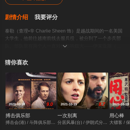
剧情介绍
我要评分
泰勒（查理•辛 Charlie Sheen 饰）是越战期间的一名美国
大学生，他前往越南前线去服兵役，被分到了一个步兵部
队。部队里有两个人一直对他影响颇大——伊莱亚斯（威

廉•达福 Willem Dafoe 饰）和巴恩斯（汤姆•贝伦杰 Tom
Berenger 饰）。他们两人对战争的看法截然不同，前者不
猜你喜欢
忍残杀无辜，而后者却杀人如麻，泰勒心里非常迷惑，到
底谁对战争的看法才是正确。巴恩斯展开了一场残忍的屠
杀，越南整条村落都流血成河。伊莱亚斯力劝好友不要如
此残暴，却遭致二人关系的裂缝。巴恩斯更怀疑伊莱亚斯
向上司打小报告，友谊变为妒恨。于是，在一次丛林战争
9.0
8.7
2021-10-18
2021-10-19
2021-10-19
中，他背着所有人，向伊莱亚斯扣下了扳机。泰勒却洞察
了这一切，他心里终于有了答案。©豆瓣
搏击俱乐部
一次别离
用心棒
搏击会(港) / 斗阵俱乐部(台) / 格斗俱乐部 / 搏击俱乐部
分居风暴(台) / 伊朗式分居(港) / 内达与西敏：
大镖客 / 保镖 