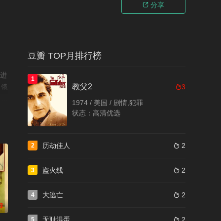
分享

豆瓣 TOP月排行榜
闯进
1
教父2
，饿
3

己的
1974 / 美国 / 剧情,犯罪
的骚
状态：高清优选
重遇
姆淘
历劫佳人
2
2

盗火线
2
3

大逃亡
2
4

3
无耻混蛋
2
5
