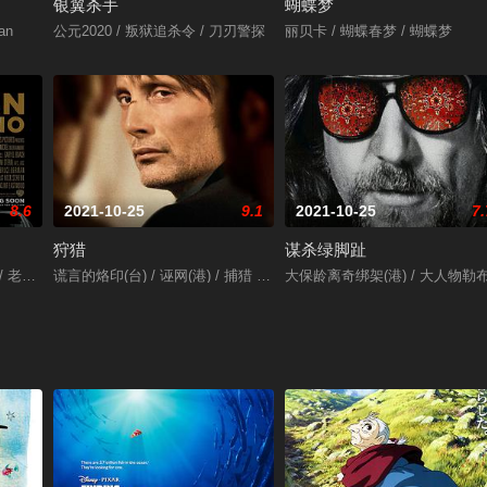
银翼杀手
蝴蝶梦
an
公元2020 / 叛狱追杀令 / 刀刃警探
丽贝卡 / 蝴蝶春梦 / 蝴蝶梦
8.6
2021-10-25
9.1
2021-10-25
7.
狩猎
谋杀绿脚趾
 / 老爷车
谎言的烙印(台) / 诬网(港) / 捕猎 / The Hunt
大保龄离奇绑架(港) / 大人物勒