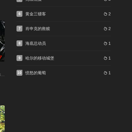
黄金三镖客
2
6

肖申克的救赎
2
7

海底总动员
1
8

7
哈尔的移动城堡
1
9

愤怒的葡萄
1
10

布斯基 / 勒布斯基老大 / 利布斯基老大 / 了不起的勒布斯基 / 了不起的勒博斯基