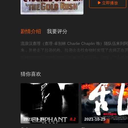
立即播放

剧情介绍
我要评分
流浪汉查理（查理·卓别林 Charlie Chaplin 饰）
来，并抢走了拉逊的枪。拉逊出去找食物时发现了吉姆正在
的神智恍惚的吉姆却把查理想象成火鸡追杀。突然，一头熊
金矿坑，拉逊将他打昏，不料却在逃跑时掉下深谷。查理在小镇邂逅
扰。第二次又巧遇她时，查理邀她除夕共餐，但是乔治亚爽
猜你喜欢
查理，他请查理帮他一起找金矿。两人回到小木屋，却被大
金成功，在回乡的船上遇见困顿的乔治亚。在新闻记者的镜头
2021-10-25
8.2
2021-10-25