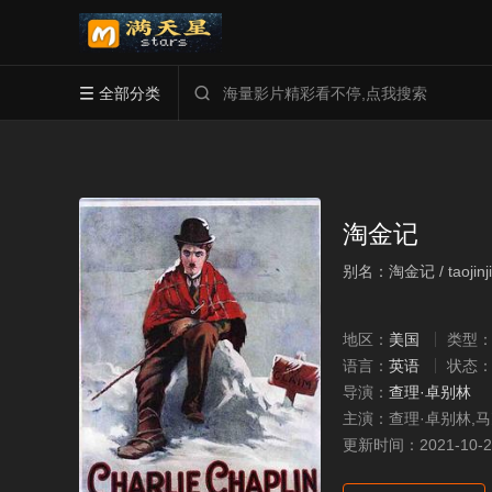
全部分类


淘金记
别名：淘金记 / taojinji
地区：
美国
类型
语言：
英语
状态
导演：
查理·卓别林
主演：
查理·卓别林,马克
更新时间：
2021-10-