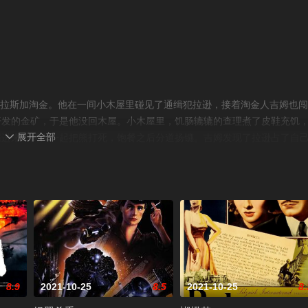
随队伍来到阿拉斯加淘金。他在一间小木屋里碰见了通缉犯拉逊，接着淘金人吉姆也
开发的金矿，于是他没回木屋。小木屋里，饥肠辘辘的查理煮了皮鞋充饥
展开全部
撞进来，两人一起把熊打死，饱餐之后分道扬镳。吉姆发现了拉逊占了自

舞女乔治亚（乔治亚·黑尔 Georgia Hale 饰），帮她摆脱暴发户
约了，失落的查理只能在幻梦中为她表演舞蹈。被打成失忆的吉姆在镇上
风雪吹落下了万丈深渊。醒来时他们惊喜地发现金矿正在身边。查理与吉
前，查理与乔治亚亲密拥抱。©豆瓣
8.9
2021-10-25
8.5
2021-10-25
8.