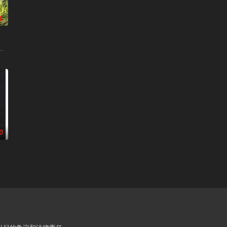
1
 / Howl's Moving Castle / Hauru no ugoku shiro
0