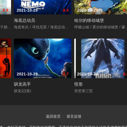
8.9
2021-10-29
8.4
2021-10-29
9.
海底总动员
哈尔的移动城堡
三生万悟 / 寻找兰彻 / Three Idiots
 / तारे ज़मीन पर / Like Stars on Earth
海底奇兵 / 寻找尼莫 / 海底总动员3D / Finding Nemo 3D
呼啸山城 / 霍尔的移动城堡 / 豪尔的机动城堡
8.8
2021-10-29
8.7
2021-10-29
8.
驯龙高手
怪形
驯龙记(港)
突变第三型
返回首页
留言反馈