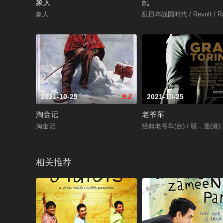
象人
乱
象人
乱日本战国时代 / Revolt / R
2021-10-25
9.2
2021-10-25
淘金记
老爷车
淘金记
经典老爷车(台) / 驱．逐(港)
相关推荐