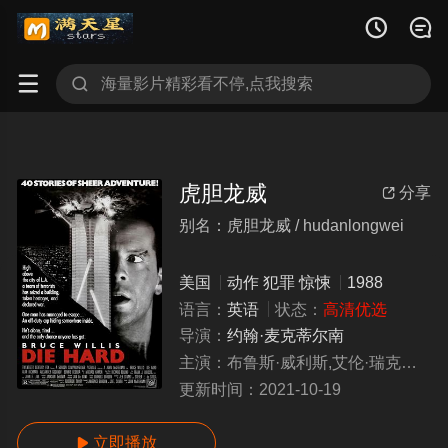




虎胆龙威
分享

别名：虎胆龙威 / hudanlongwei
美国
动作
犯罪
惊悚
1988
语言：
英语
状态：
高清优选
导演：
约翰·麦克蒂尔南
主演：
布鲁斯·威利斯,艾伦·瑞克曼,邦妮·比蒂丽娅,亚历山大·乔杜诺夫
更新时间：
2021-10-19
立即播放
