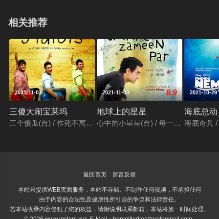
相关推荐
9.2
8.9
2021-11-03
2021-11-03
2021-10-29
三傻大闹宝莱坞
地球上的星星
海底总动
三个傻瓜(台) / 作死不离3兄弟(港) / 三个白痴 / 三个傻蛋 / 三个呆瓜 / 
心中的小星星(台) / 每一个孩子都是特别的 / तारे 
海底奇兵 / 
返回首页
留言反馈
本站只提供WEB页面服务，本站不存储、不制作任何视频，不承担任何
由于内容的合法性及健康性所引起的争议和法律责任。
若本站收录内容侵犯了您的权益，请附说明联系邮箱，本站将第一时间处理。
© 2026 www.mstars.xyz E-Mail：benmillerlion#protonmail.com