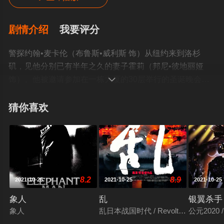
剧情介绍
我要评分
警探约翰•麦卡伦（布鲁斯•威利斯 饰）从纽约来到洛杉
矶，见他分别已有半年之久的妻子霍莉（邦尼•彼地丽娅
饰）。他被邀请参加在一栋大厦的30层举行的圣诞晚会。

然而一群匪徒却打起了大厦金库中存有的六亿多元公债券
的主意。他们封锁了大楼，将参加晚会的人扣作人质。麦
猜你喜欢
卡伦侥幸逃脱，只身与匪徒们展开了激烈的斗争©豆瓣
8.2
8.9
2021-10-25
2021-10-25
2021-10-25
象人
乱
银翼杀手
象人
乱日本战国时代 / Revolt / Ran
公元2020