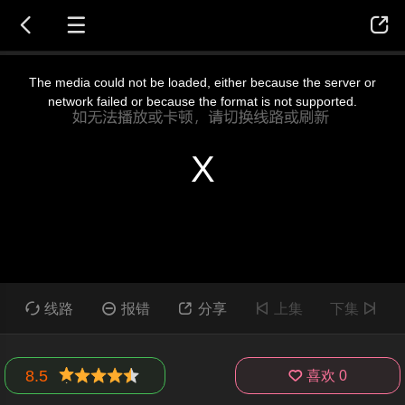




线路

报错

分享

上集
下集

8.5

喜欢
0
差
还行
推荐
力荐