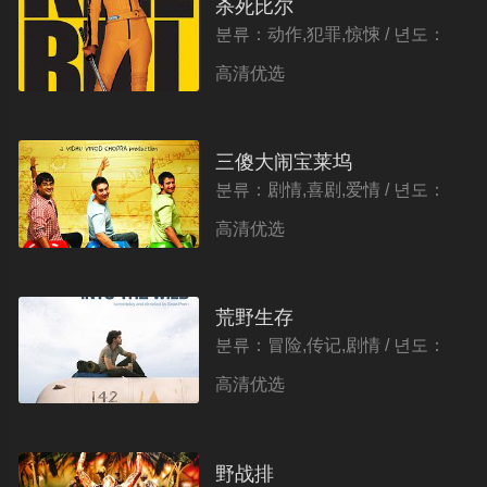
杀死比尔
분류：动作,犯罪,惊悚 / 년도：
2003
高清优选
三傻大闹宝莱坞
분류：剧情,喜剧,爱情 / 년도：
2009
高清优选
荒野生存
분류：冒险,传记,剧情 / 년도：
2007
高清优选
野战排