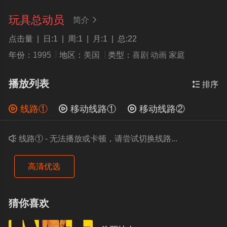
玩具总动员
简介

点击量 | 日:1 | 周:1 | 月:1 | 总:22
年份：
1995
地区：
美国
类型：
喜剧
动画
家庭
播放列表

排序

线路①

移动线路①

移动线路②

线路① - 无法播放或卡顿，请尝试切换线路...
高清优选
猜你喜欢