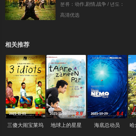
분류：动作,剧情,战争 / 년도：
1986
高清优选
相关推荐
9.2
8.9
8.4
2021-11-03
2021-11-03
2021-10-29
20
三傻大闹宝莱坞
地球上的星星
海底总动员
哈