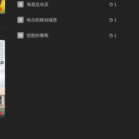
海底总动员
1
8

5
哈尔的移动城堡
1
9

Castle / Hauru no ugoku shiro
 / 愤怒的葡萄
愤怒的葡萄
1
10

6
之死(台) / 荒野伴我心