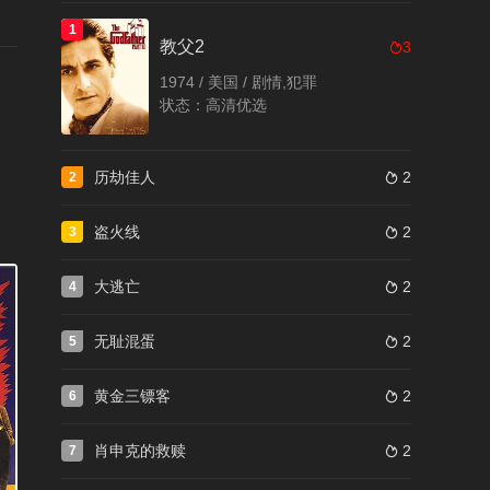
분류：动作,剧情,战争 / 년도：
1986
高清优选
1
教父2
3

1974 / 美国 / 剧情,犯罪
荒野生存
状态：高清优选
분류：冒险,传记,剧情 / 년도：
2007
高清优选
历劫佳人
2
2

三傻大闹宝莱坞
盗火线
2
3

분류：剧情,喜剧,爱情 / 년도：
2009
高清优选
大逃亡
2
4

无耻混蛋
2
5

黄金三镖客
2
6

肖申克的救赎
2
7
