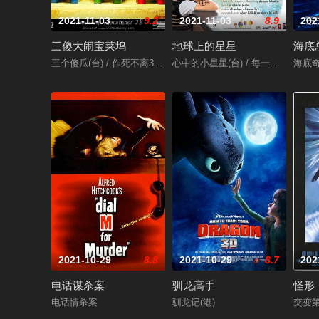
2021-11-03
9.2
2021-11-03
8.9
202
三傻大闹宝莱坞
地球上的星星
海底
三个傻瓜(台) / 作死不离3兄弟(港) / 三个白痴 / 三个傻蛋 / 三个呆瓜 / 
心中的小星星(台) / 每一个孩子都是特别的 / तार
海底奇兵
2021-10-29
8.8
2021-10-29
8.7
202
电话谋杀案
驯龙高手
怪形
电话情杀案
驯龙记(港)
突变