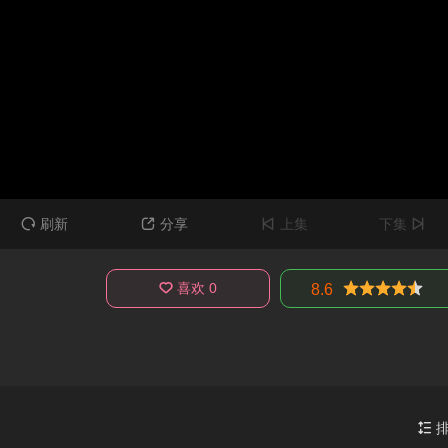
刷新
分享
上集
下集




喜欢
0

很差
较差
还行
推荐
力荐
8.6
排
