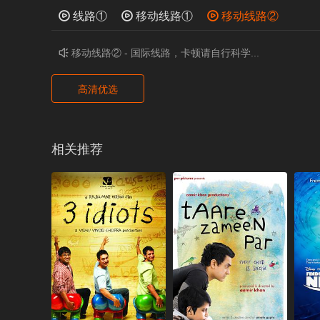

线路①

移动线路①

移动线路②
移动线路② - 国际线路，卡顿请自行科学...

高清优选
相关推荐