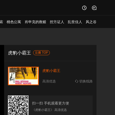


索
桃色公寓
肖申克的救赎
控方证人
乱世佳人
风之谷
虎豹小霸王
豆瓣 TOP
虎豹小霸王
高清优选
切换线路

扫一扫 手机观看更方便
《虎豹小霸王》 高清优选