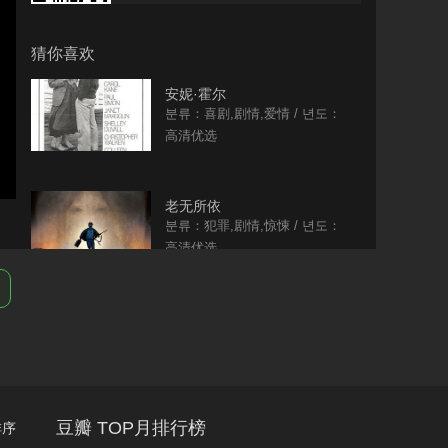
猜你喜欢
安妮·霍尔
분류：喜剧,剧情,爱情 / 년도：
1977
高清优选
老无所依
분류：犯罪,剧情,惊悚 / 년도：
2007
高清优选
罪恶之城
분류：动作,犯罪,惊悚 / 년도：
2005
高清优选
豆瓣 TOP月排行榜
序
野战排