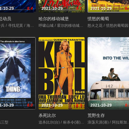
1-10-29
8.4
2021-10-29
9.1
2021-10-29
8.
总动员
哈尔的移动城堡
愤怒的葡萄
三生万悟 / 寻找兰彻 / Three Idiots
े ज़मीन पर / Like Stars on Earth
 / 寻找尼莫 / 海底总动员3D / Finding Nemo 3D
呼啸山城 / 霍尔的移动城堡 / 豪尔的机动城堡 / Howl's Moving 
怒火之花 / 愤怒的葡萄园
1-10-29
8.0
2021-10-29
8.3
2021-10-29
8.
杀死比尔
荒野生存
第三型
追杀比尔(台) / 标杀令(港) / 杀死比尔：第一卷
浪荡天涯(港) / 阿拉斯加