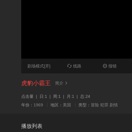
剧场模式[开]
线路
报错


虎豹小霸王
简介

点击量 | 日:1 | 周:1 | 月:1 | 总:24
年份：
1969
地区：
美国
类型：
冒险
犯罪
剧情
播放列表